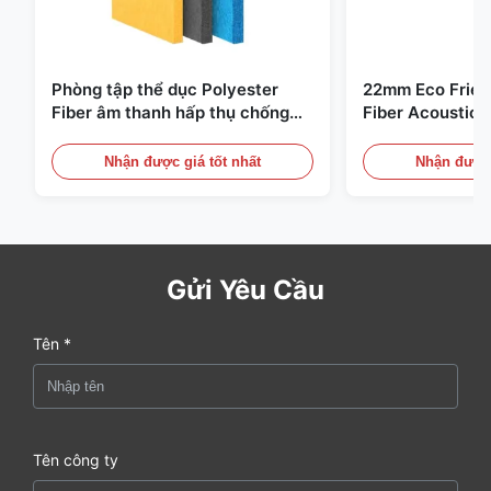
Phòng tập thể dục Polyester
22mm Eco Frien
Fiber âm thanh hấp thụ chống
Fiber Acoustic 
cháy với thiết kế tùy chỉnh
phòng nhà và rạ
Nhận được giá tốt nhất
Nhận được 
Gửi Yêu Cầu
Tên *
Tên công ty