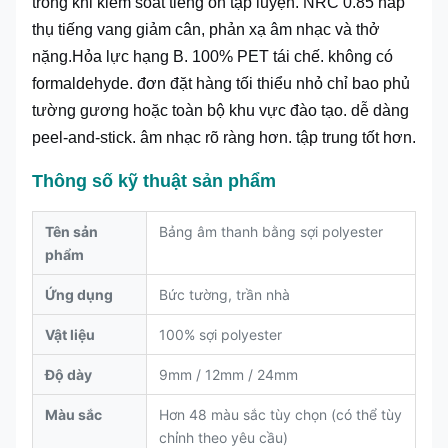
trong khi kiểm soát tiếng ồn tập luyện. NRC 0.85 hấp
thụ tiếng vang giảm cân, phản xạ âm nhạc và thở
nặng.Hỏa lực hạng B. 100% PET tái chế. không có
formaldehyde. đơn đặt hàng tối thiểu nhỏ chỉ bao phủ
tường gương hoặc toàn bộ khu vực đào tạo. dễ dàng
peel-and-stick. âm nhạc rõ ràng hơn. tập trung tốt hơn.
Thông số kỹ thuật sản phẩm
Tên sản
Bảng âm thanh bằng sợi polyester
phẩm
Ứng dụng
Bức tường, trần nhà
Vật liệu
100% sợi polyester
Độ dày
9mm / 12mm / 24mm
Màu sắc
Hơn 48 màu sắc tùy chọn (có thể tùy
chỉnh theo yêu cầu)