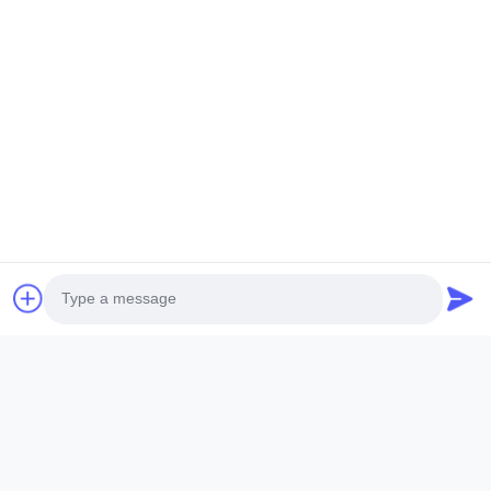
Guangzhou Mq Acoustic Materials Co., Ltd
Chúng tôi là nhà cung cấp giải pháp âm thanh chuyên nghiệp,
tích hợp sản xuất vật liệu với âm học kiến trúc. Chúng tôi
chuyên về các loại tấm tiêu...
Liên Kết Nhanh
Nhà
Sản Phẩm
Video
Về Chúng Tôi
Chuyến Tham Quan Nhà Máy
Kiểm Soát Chất Lượng
Photo
Liên Hệ Với Chúng Tôi
Yêu Cầu Đặt Giá
Tin Tức
Video Call