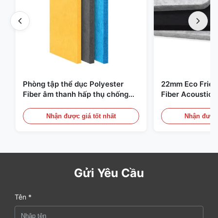
Phòng tập thể dục Polyester
22mm Eco Frien
Fiber âm thanh hấp thụ chống
Fiber Acoustic 
cháy với thiết kế tùy chỉnh
phòng nhà và rạ
Nhận được giá tốt nhất
Nhận được 
Gửi Yêu Cầu
Tên *