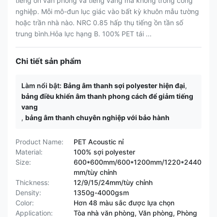
tiếng ồn văn phòng và tiếng vang mà không trông công
nghiệp. Mỗi mô-đun lục giác vào bất kỳ khuôn mẫu tường
hoặc trần nhà nào. NRC 0.85 hấp thụ tiếng ồn tần số
trung bình.Hỏa lực hạng B. 100% PET tái ...
Chi tiết sản phẩm
Làm nổi bật:
Bảng âm thanh sợi polyester hiện đại
,
bảng điều khiển âm thanh phong cách để giảm tiếng
vang
,
bảng âm thanh chuyên nghiệp với bảo hành
Product Name:
PET Acoustic nỉ
Material:
100% sợi polyester
Size:
600*600mm/600*1200mm/1220*2440
mm/tùy chỉnh
Thickness:
12/9/15/24mm/tùy chỉnh
Density:
1350g-4000gsm
Color:
Hơn 48 màu sắc được lựa chọn
Application:
Tòa nhà văn phòng, Văn phòng, Phòng