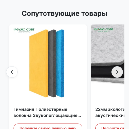
Сопутствующие товары
Гимназия Полиэстерные
22мм экологич
волокна Звукопоглощающие
акустический 
Огнестойкие с
полиэстерных 
индивидуальным дизайном
офиса, дома и 
Получите самую лучшую цену
Получите сам