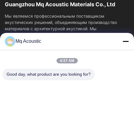
Guangzhou Mq Acoustic Materials Co., Ltd
Мы являемся профессиональным поставщиком
акустических решений, объединяющим производство
материалов с архитектурной акустикой. Мы
специализируемся...
Mq Acoustic
Быстрые Связи
Домой
Продукты
6:57 AM
Видеозаписи
О Нас
Экскурсия По Заводу
Контроль Качества
Good day, what product are you looking for?
Свяжитесь С Нами
Запросите Цитату
Новости
Свяжитесь Мы
86-180-2241-8653
86-180-2241-8653
sales002@mq-acoustics.com