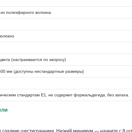
 из полиэфирного волокна
волокно
цвета (настраиваются по запросу)
600 мм (доступны нестандартные размеры)
гическим стандартам E1, не содержит формальдегида, без запаха.
ели
 гладкие шестигранники. Низкий минимум — начните с 8 шт