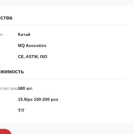
ства
я:
Китай
MQ Acoustics
CE, ASTM, ISO
ижимость
тво заказа:
100 шт.
15.9/pc 100-200 pcs
Т/Т