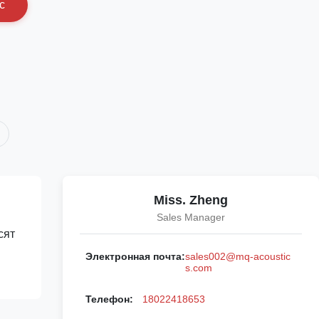
с
Miss. Zheng
Sales Manager
сят
Электронная почта:
sales002@mq-acoustic
s.com
Телефон:
18022418653