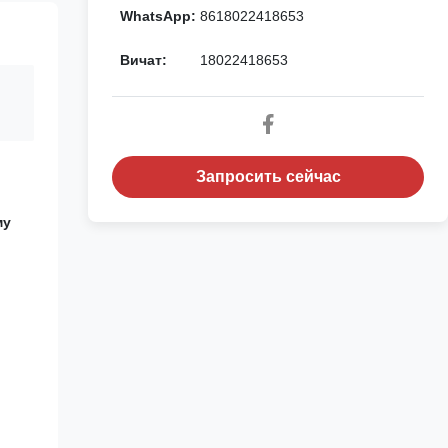
WhatsApp:
8618022418653
Вичат:
18022418653
Запросить сейчас
му