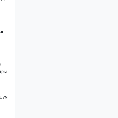
вые
и
нтры
 шум