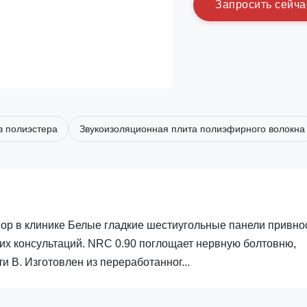
З
а
п
р
о
с
и
т
ь
с
е
й
ч
а
з полиэстера
Звукоизоляционная плита полиэфирного волокна
ор в клинике Белые гладкие шестиугольные панели привно
ких консультаций. NRC 0.90 поглощает нервную болтовню,
 B. Изготовлен из переработанног...