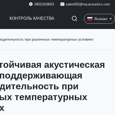
18022418653
sales002@mq-acoustics.com
КОНТРОЛЬ КАЧЕСТВА
Russian
водительность при различных температурных условиях
тойчивая акустическая
 поддерживающая
дительность при
ых температурных
х