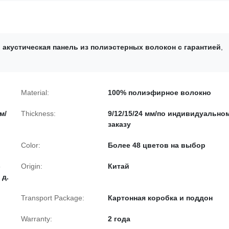
,
акустическая панель из полиэстерных волокон с гарантией
,
Material:
100% полиэфирное волокно
м/
Thickness:
9/12/15/24 мм/по индивидуально
заказу
Color:
Более 48 цветов на выбор
-
Origin:
Китай
 д.
Transport Package:
Картонная коробка и поддон
Warranty:
2 года