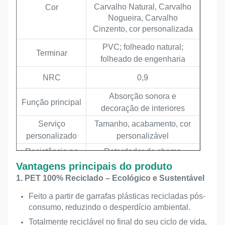
Carvalho Natural, Carvalho
Cor
Nogueira, Carvalho
Cinzento, cor personalizada
PVC; folheado natural;
Terminar
folheado de engenharia
NRC
0,9
Absorção sonora e
Função principal
decoração de interiores
Serviço
Tamanho, acabamento, cor
personalizado
personalizável
Resistência ao
Retardador de chama
fogo
opcional
Vantagens principais do produto
1. PET 100% Reciclado – Ecológico e Sustentável
Nível Ambiental
Baixo VOC, Ecológico
Feito a partir de garrafas plásticas recicladas pós-
Função principal
Absorção sonora e
consumo, reduzindo o desperdício ambiental.
decoração de interiores
Totalmente reciclável no final do seu ciclo de vida,