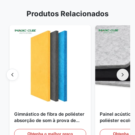
Produtos Relacionados
Gimnástico de fibra de poliéster
Painel acústico 
absorção de som à prova de
poliéster ecoló
fogo com design personalizado
para escritório
Obtenha o melhor preço
Obtenha o 