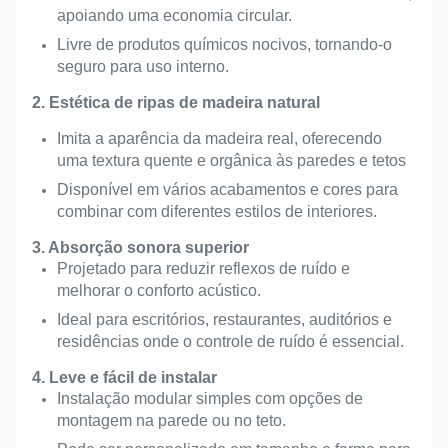
CE, FSC, EN 13501-1 B,
apoiando uma economia circular.
Certificado
ASTM E84 Classe A,
Livre de produtos químicos nocivos, tornando-o
seguro para uso interno.
2. Estética de ripas de madeira natural
Imita a aparência da madeira real, oferecendo
uma textura quente e orgânica às paredes e tetos
Disponível em vários acabamentos e cores para
combinar com diferentes estilos de interiores.
3. Absorção sonora superior
Projetado para reduzir reflexos de ruído e
melhorar o conforto acústico.
Ideal para escritórios, restaurantes, auditórios e
residências onde o controle de ruído é essencial.
4. Leve e fácil de instalar
Instalação modular simples com opções de
montagem na parede ou no teto.