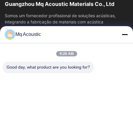
Guangzhou Mq Acoustic Materials Co., Ltd
Somos um fornecedor profissional de soluções acústicas,
integrando a fabricação de materiais com acústica
arquitetônica.teatrosDesde a consultoria...
Mq Acoustic
Relações Rápidas
Para Casa
Produtos
9:26 AM
Vídeos
Sobre Nós
Visita À Fábrica
Controle De Qualidade
Good day, what product are you looking for?
Contacte-Nos
Solicite Um Orçamento
Notícias
Contacte-Nos
86-180-2241-8653
86-180-2241-8653
sales002@mq-acoustics.com