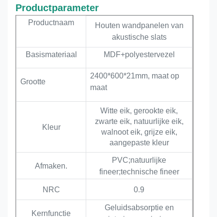
Productparameter
Productnaam
Houten wandpanelen van
akustische slats
Basismateriaal
MDF+polyestervezel
2400*600*21mm, maat op
Grootte
maat
Witte eik, gerookte eik,
zwarte eik, natuurlijke eik,
Kleur
walnoot eik, grijze eik,
aangepaste kleur
PVC;natuurlijke
Afmaken.
fineer;technische fineer
NRC
0.9
Geluidsabsorptie en
Kernfunctie