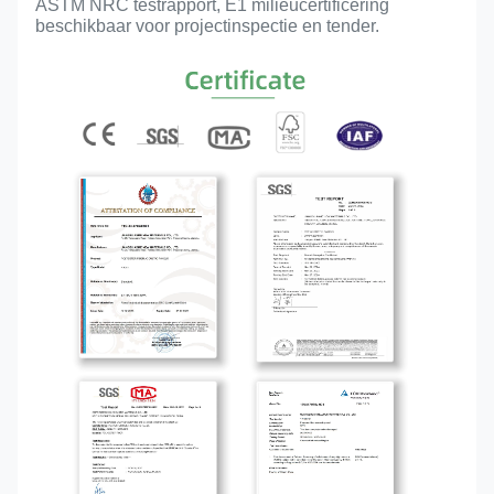
ASTM NRC testrapport, E1 milieucertificering
beschikbaar voor projectinspectie en tender.