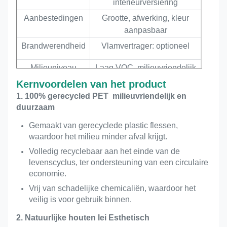
interieurversiering
Aanbestedingen
Grootte, afwerking, kleur
aanpasbaar
Brandwerendheid
Vlamvertrager: optioneel
Milieuniveau
Laag VOC, milieuvriendelijk
Kernvoordelen van het product
Kernfunctie
Geluidsabsorptie en
1. 100% gerecycled PET ️ milieuvriendelijk en
interieurversiering
duurzaam
CE,FSC,EN 13501-1
Certificaat
Gemaakt van gerecyclede plastic flessen,
B,ASTM E84 klasse A,
waardoor het milieu minder afval krijgt.
Volledig recyclebaar aan het einde van de
levenscyclus, ter ondersteuning van een circulaire
economie.
Vrij van schadelijke chemicaliën, waardoor het
veilig is voor gebruik binnen.
2. Natuurlijke houten lei Esthetisch