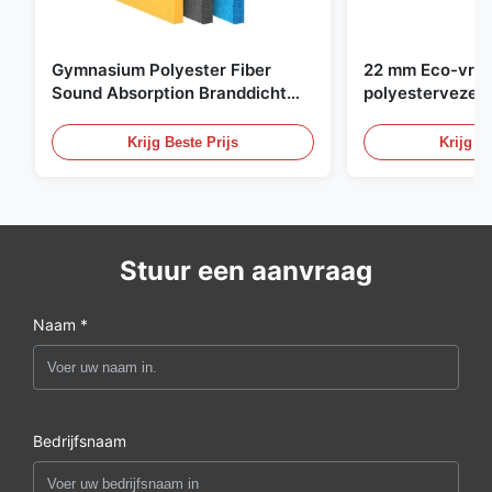
Gymnasium Polyester Fiber
22 mm Eco-vrien
Sound Absorption Branddicht
polyestervezel 
Met Op maat gemaakte ontwerp
paneel voor kant
bioscoop
Krijg Beste Prijs
Krijg Be
Stuur een aanvraag
Naam *
Bedrijfsnaam