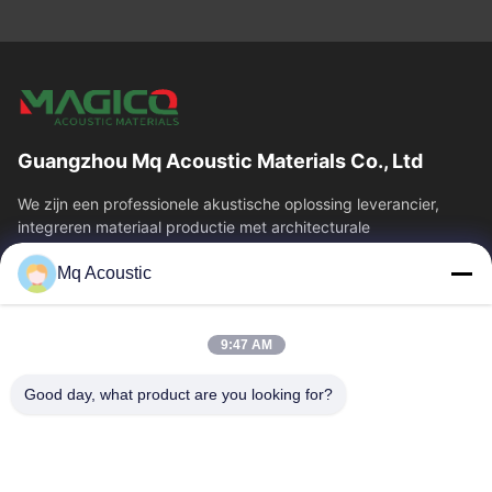
Guangzhou Mq Acoustic Materials Co., Ltd
We zijn een professionele akustische oplossing leverancier,
integreren materiaal productie met architecturale
akoestiek.theatersWe leveren...
Mq Acoustic
Snelkoppelingen
Huis
Producten
9:47 AM
Video's
Over Ons
Fabriekstour
Kwaliteitscontrole
Good day, what product are you looking for?
Neem Contact Met Ons Op
Vraag Een Offerte
Nieuws
Contacteer Ons