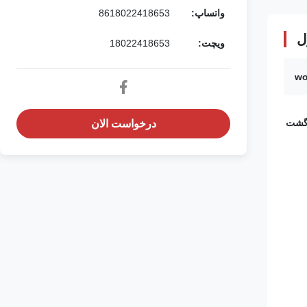
واتساپ:
8618022418653
ل
ویچت:
18022418653
wo
زگشت
درخواست الان