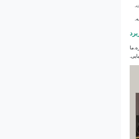
ت.
برد
ه.ما
ایی.