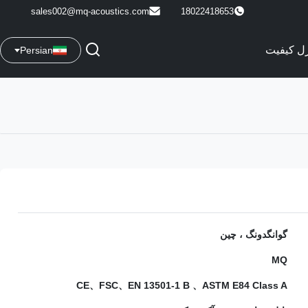
sales002@mq-acoustics.com
18022418653
رل کیفیت
Persian
گوانگدونگ ، چین
MQ
CE、FSC、EN 13501-1 B 、ASTM E84 Class A