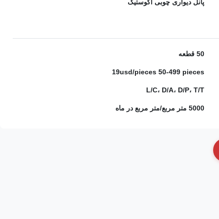
پانل دیواری چوبی آکوستیک
50 قطعه
19usd/pieces 50-499 pieces
L/C، D/A، D/P، T/T
5000 متر مربع/متر مربع در ماه