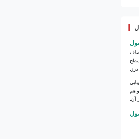
ل
ول
صاف
 سطح
رز.
ایی
و هم
 آن.
صول