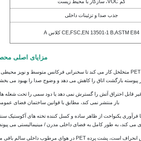
کم VOC، سازگار با محیط زیست
جذب صدا و تزئینات داخلی
CE,FSC,EN 13501-1 B,ASTM E84 کلاس A
مزایای اصلی محص
طراحی رزونانس شکاف با هسته PET متخلخل کار می کند تا سخنرانی فرکانس متوسط و نویز محیطی 
یر درمان شده با شعله و زیربنای PET غیر قابل احتراق آتش را گسترش نمی دهد یا دود سمی را تحت شعله ه
باز منتشر نمی کند، مطابق با قوانین ساختمان فضای عمومی
 یا فرآوری یکنواخت از ظاهر ساده و کسل کننده تخته های آکوستیک سنت
 می کند، به طور کامل به فضای داخلی مدرن / مینیمالیستی می پیوندد
برخلاف چوب جامد که در معرض انحراف است، پشت پرده PET در هوای مرطوب داخلی سالم باق