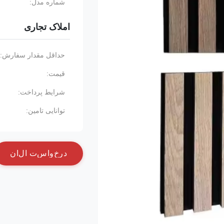
شماره مدل:
املاک تجاری
حداقل مقدار سفارش:
قیمت:
شرایط پرداخت:
توانایی تامین:
د
ر
خ
و
ا
س
ت
ا
ل
ا
ن