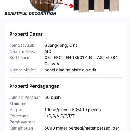
Properti Dasar
Tempat Asal:
Guangdong, Cina
Nama merek:
MQ
Sertifikasi:
CE、FSC、EN 13501-1 B 、ASTM E84
Class A
Nomor Model:
panel dinding slate akustik
Properti Perdagangan
Jumlah Pesanan
50 buah
Minimum:
Harga:
19usd/pieces 50-499 pieces
Ketentuan
L/C,D/A,D/P,T/T
Pembayaran:
Kemampuan
5000 meter persegi/meter persegi per