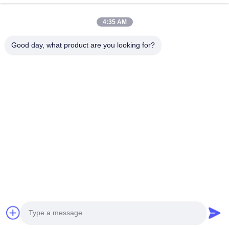
Rumah
Produk
4:35 AM
Video
Tentang Kami
Tur Pabrik
Kontrol Kualitas
Good day, what product are you looking for?
Hubungi Kami
Minta Kutipan
Berita
Hubungi Kami
86-180-2241-8653
86-180-2241-8653
sales002@mq-acoustics.com
Hak cipta © 2024-2026 Guangzhou Mq Acoustic Materials Co., Ltd.
Semua hak dilindungi.