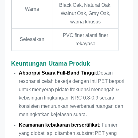
Black Oak, Natural Oak,
Warna
Walnut Oak, Gray Oak,
warna khusus
PVC;finer alami;finer
Selesaikan
rekayasa
NRC
0.9
Keuntungan Utama Produk
Penyerapan Suara &
Absorpsi Suara Full-Band Tinggi:
Desain
Fungsi Inti
Dekorasi Interior
resonansi celah bekerja dengan inti PET berpori
untuk menyerap pidato frekuensi menengah &
Layanan
Ukuran, Penutup, Warna
kebisingan lingkungan, NRC 0.8-0.9 secara
khusus
Disesuaikan
konsisten menurunkan reverberasi ruangan dan
Ketahanan Api
Flame Retardant Opsional
meningkatkan kejelasan suara.
Keamanan kebakaran bersertifikat:
Furnier
Tingkat
VOC rendah, ramah
yang diobati api ditambah substrat PET yang
Lingkungan
lingkungan