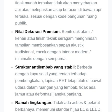
tidak mudah terbakar tidak akan menyebarkan
Fungsi Inti
Penyerapan Suara &
api atau melepaskan asap beracun di bawah api
Dekorasi Interior
terbuka, sesuai dengan kode bangunan ruang
publik.
CE,FSC,EN 13501-1
Sertifikat
Nilai Dekorasi Premium:
Benih oak alami /
B,ASTM E84 Kelas A,
kenari atau finish teknik seragam menghindari
tampilan membosankan papan akustik
tradisional, cocok dengan interior modern /
minimalis dengan sempurna.
Struktur antilembab yang stabil:
Berbeda
dengan kayu solid yang rentan terhadap
pembengkakan, lapisan PET tetap utuh di bawah
udara dalam ruangan yang lembab, tidak ada
jamur atau deformasi jangka panjang.
Ramah lingkungan:
Tidak ada asbes & pelarut
berbahaya, memenuhi standar hijau E1 & LEED,