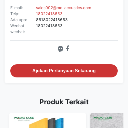
E-mail:
sales002@mq-acoustics.com
Telp:
18022418653
Ada apa:
8618022418653
Wechat
18022418653
wechat:
Ajukan Pertanyaan Sekarang
Produk Terkait