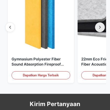
Gymnasium Polyester Fiber
22mm Eco Frien
Sound Absorption Fireproof
Fiber Acoustic 
Dengan Desain Disesuaikan
Rumah Kantor D
Dapatkan Harga Terbaik
Dapatkan H
Kirim Pertanyaan