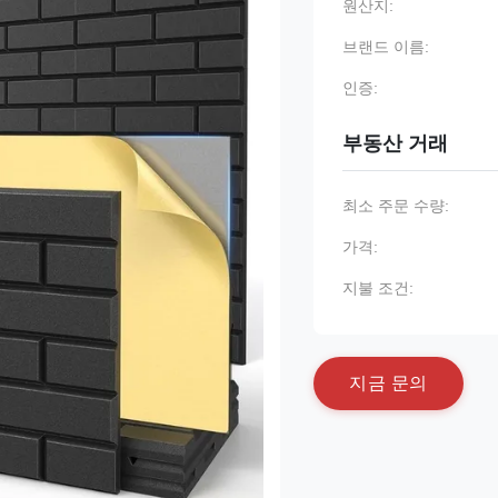
원산지:
브랜드 이름:
인증:
부동산 거래
최소 주문 수량:
가격:
지불 조건:
지
금
문
의