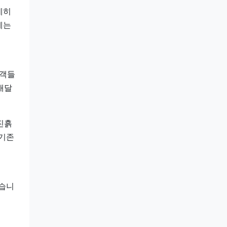
데히
테는
고객들
배달
진흙
 기존
좋습니