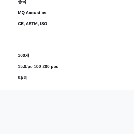
중국
MQ Acoustics
CE, ASTM, ISO
100개
15.9/pc 100-200 pcs
티/티