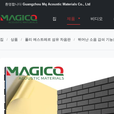
환영합니다
Guangzhou Mq Acoustic Materials Co., Ltd
집
제품
비디오
집
/
상품
/
폴리 에스트레르 섬유 차음판
/
뛰어난 소음 감쇠 기능