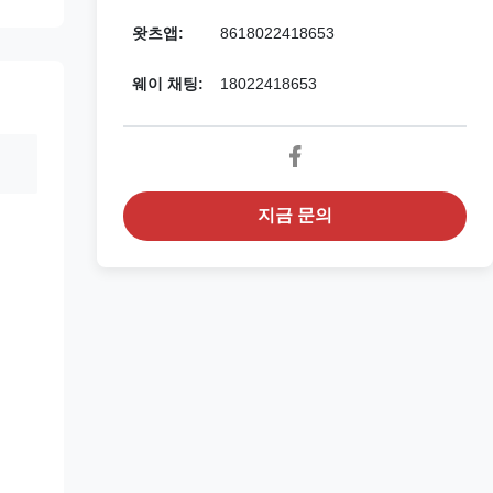
왓츠앱:
8618022418653
웨이 채팅:
18022418653
지금 문의