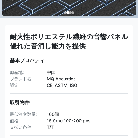
耐火性ポリエステル繊維の音響パネル
優れた音消し能力を提供
基本プロパティ
原産地:
中国
ブランド名:
MQ Acoustics
認定:
CE, ASTM, ISO
取引物件
最低注文数量:
100個
価格:
15.9/pc 100-200 pcs
支払い条件:
T/T