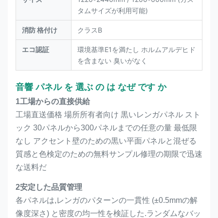
タムサイズが利用可能)
消防 格付け
クラスB
エコ認証
環境基準E1を満たし ホルムアルデヒド
を含まない 臭いがなく
音響 パネル を 選ぶ の は なぜ です か
1工場からの直接供給
工場直送価格 場所所有者向け 黒いレンガパネル スト
ック 30パネルから300パネルまでの任意の量 最低限
なし アクセント壁のための黒い平面パネルと混ぜる
質感と色検定のための無料サンプル修理の期限で迅速
な送料だ
2安定した品質管理
各パネルは,レンガのパターンの一貫性 (±0.5mmの解
像度深さ) と密度の均一性を検証した.ランダムなバッ