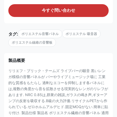
今すぐ問い合わせ
タグ:
ポリエステル音響パネル
ポリエステル 吸音器
ポリエステル線維の音響板
製品概要
リリエフ・ブリック・テームズ ライブバーの騒音 黒いレン
ガ模様の音響パネルが バーやライブミュージック場に 工業
的な質感をもたらし 過剰なエコーを抑制します各パネルに
は,複数の角度から音を拡散させる現実的なレンガのリレフが
あります. NRC 0.85は,群衆の雑談,ガラスの鳴き声,ギターア
ンプの反射を吸収する.B級の火力評価.リサイクルPETから作
られている.ゼロホルムアルデヒド.固定MOQがない.簡単に貼
り付け. 製品仕様 製品名 ポリエステル繊維の音響パネル 適用