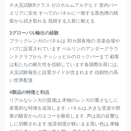
チ火災試験Bクラス.ゼロホルムアルデヒド 室内バー
エリアに安全.すべてのパネルに一致する黒色煙の残
留から拭き取れる 混雑する人群に耐える
3グローバル輸出の経験
ブラックレンガのパネルは 30カ国各地の 音楽会場や
パブに設置されています ベルリンのアンダーグラウ
ンドクラブから ナッシュビルのロックバーまで 顧客
は私たちの耐久性を信頼しています各国際出荷には,
火災試験報告と設置ガイドが含まれます.信頼性の高
い世界配達
4製品の特徴と利点
リアルなレンガの質感は,本物のレンガの重さなしに
産業的な特徴を追加します. パネルは,大きな音楽や群
衆の騒音からのエコーを吸収します. 声は泥の反響な
しに切断されます.低音頻度が狭いまま黒い色は,車輪