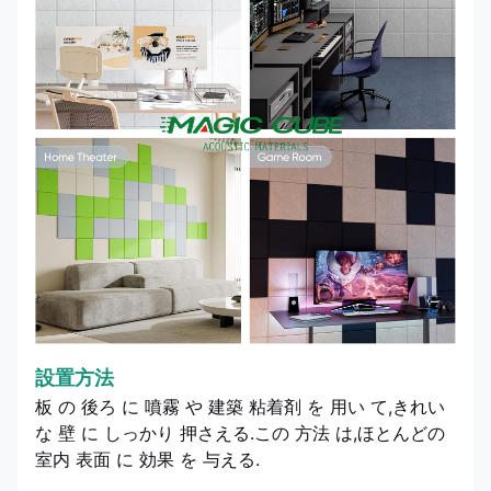
設置方法
板 の 後ろ に 噴霧 や 建築 粘着剤 を 用い て,きれい
な 壁 に しっかり 押さえる.この 方法 は,ほとんどの
室内 表面 に 効果 を 与える.