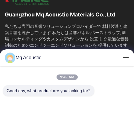
Guangzhou Mq Acoustic Materials Co., Ltd
私たちは専門の音響ソリューションプロバイダーで 材料製造と建
築音響を統合しています 私たちは音響パネル,ベーストラップ,劇
場コンサルティングやカスタムデザインから 設置まで 最適な音響
制御のためのエンドツーエンドソリューションを 提供しています
音の科学を通じて様々な環境における...
Mq Acoustic
SAIKESAISI水素エナジー
家へ
製品
9:49 AM
ビデオ
わたしたち に つい て
工場ツアー
品質管理
Good day, what product are you looking for?
連絡 ください
引金 を 求め て ください
ニュース
送信
86-180-2241-8653