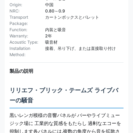
Origin:
中国
NRC:
0.80～0.9
Transport
カートンボックスとパレット
Package:
Function:
内装と吸音
Warranty:
2年
Acoustic Type:
吸音材
Installation
接着、吊り下げ、または直接取り付け
Method:
製品の説明
リリエフ・ブリック・テームズ ライブバ
ーの騒音
黒いレンガ模様の音響パネルが バーやライブミュー
ジック場に 工業的な質感をもたらし 過剰なエコーを
抑制します各パネルには,複数の角度から音を拡散さ