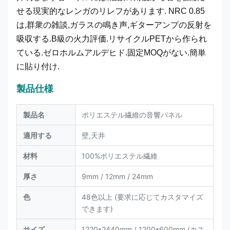
せる現実的なレンガのリレフがあります. NRC 0.85
は,群衆の雑談,ガラスの鳴き声,ギターアンプの反射を
吸収する.B級の火力評価.リサイクルPETから作られ
ている.ゼロホルムアルデヒド.固定MOQがない.簡単
に貼り付け.
製品仕様
製品名
ポリエステル繊維の音響パネル
適用する
壁,天井
材料
100%ポリエステル繊維
厚さ
9mm / 12mm / 24mm
色
48色以上 (要求に応じてカスタマイズ
できます)
サイズ
1220*2440mm / 1200*600mm (カス