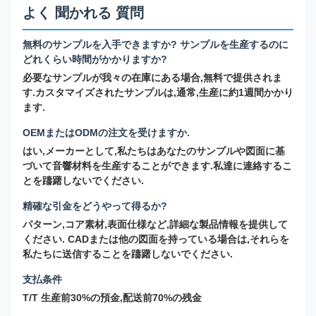
よく 聞かれる 質問
無料のサンプルを入手できますか? サンプルを生産するのに
どれくらい時間がかかりますか?
必要なサンプルが我々の在庫にある場合,無料で提供されま
す.カスタマイズされたサンプルは,通常,生産に約1週間かかり
ます.
OEMまたはODMの注文を受けますか.
はい,メーカーとして,私たちはあなたのサンプルや図面に基
づいて音響材料を生産することができます.私達に連絡するこ
とを躊躇しないでください.
精確な引金をどうやって得るか?
パターン,コア素材,表面仕様など,詳細な製品情報を提供して
ください. CADまたは他の図面を持っている場合は,それらを
私たちに送信することを躊躇しないでください.
支払条件
T/T 生産前30%の預金,配送前70%の残金