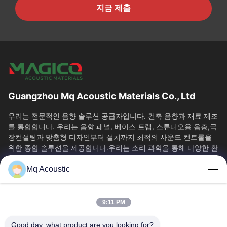
지금 제출
Guangzhou Mq Acoustic Materials Co., Ltd
우리는 전문적인 음향 솔루션 공급자입니다. 건축 음향과 재료 제조
를 통합합니다. 우리는 음향 패널, 베이스 트랩, 스튜디오용 음충,극
장컨설팅과 맞춤형 디자인부터 설치까지 최적의 사운드 컨트롤을
위한 종합 솔루션을 제공합니다.우리는 소리 과학을 통해 다양한 환
경에서...
Mq Acoustic
빠른 링크
집
제품
9:11 PM
비디오
우리 에 관한 것
공장 투어
품질 관리
Good day, what product are you looking for?