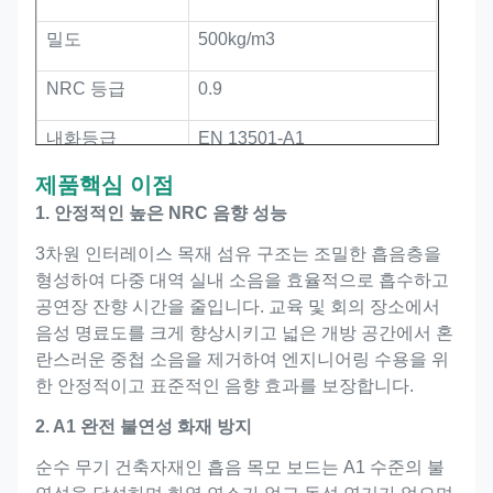
밀도
500kg/m3
NRC 등급
0.9
내화등급
EN 13501-A1
제품
핵심 이점
환경 수준
E1 등급, 포름알데히드 없음
1. 안정적인 높은 NRC 음향 성능
핵심 기능
고효율 흡음 및 공간장식
3차원 인터레이스 목재 섬유 구조는 조밀한 흡음층을
형성하여 다중 대역 실내 소음을 효율적으로 흡수하고
핵심 기능
흡음 및 실내장식
공연장 잔향 시간을 줄입니다. 교육 및 회의 장소에서
음성 명료도를 크게 향상시키고 넓은 개방 공간에서 혼
CE,FSC,EN 13501-1 B,
자격증
란스러운 중첩 소음을 제거하여 엔지니어링 수용을 위
ASTM E84 클래스 A,
한 안정적이고 표준적인 음향 효과를 보장합니다.
2. A1 완전 불연성 화재 방지
순수 무기 건축자재인 흡음 목모 보드는 A1 수준의 불