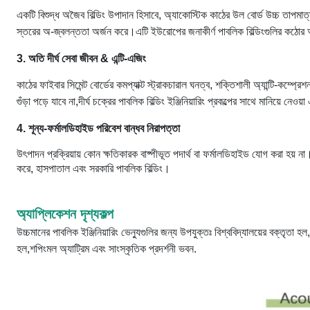
একটি বিশুদ্ধ অজৈব বিল্ডিং উপাদান হিসাবে, অ্যাকোস্টিক কাঠের উল বোর্ড উচ্চ তাপমা
স্তরের অ-জ্বলন্ততা অর্জন করে।এটি ইউরোপের জনাকীর্ণ পাবলিক বিল্ডিংগুলির কঠোর অগ্
3. অতি দীর্ঘ সেবা জীবন & এন্টি-এজিং
কাঠের ফাইবার সিমেন্ট বোর্ডের কমপ্যাক্ট স্ট্রাকচারাল ঘনত্ব, শক্তিশালী অ্যান্টি-কম্প্রেশ
গুঁড়া পড়ে যাবে না,দীর্ঘ চক্রের পাবলিক বিল্ডিং ইঞ্জিনিয়ারিং প্রকল্পের সাথে মানিয়ে নেওয়া
4. শূন্য-ফর্মালডিহাইড পরিবেশ বান্ধব নিরাপত্তা
উৎপাদন প্রক্রিয়ায় কোন ক্ষতিকারক বাষ্পীভূত পদার্থ বা ফর্মালডিহাইড যোগ করা হয় ন
করে, হাসপাতাল এবং সরকারি পাবলিক বিল্ডিং।
অ্যাপ্লিকেশন দৃশ্যকল্প
উচ্চমানের পাবলিক ইঞ্জিনিয়ারিং ভেন্যুগুলির জন্য উপযুক্তঃ বিশ্ববিদ্যালয়ের বক্তৃতা হল
হল,শপিংমল অ্যাট্রিম এবং সাংস্কৃতিক প্রদর্শনী ভবন.