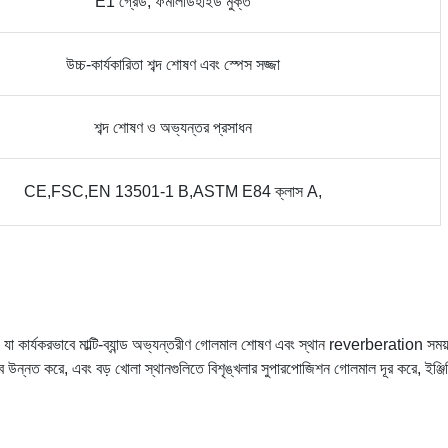
E1 গ্রেড, ফর্মালডিহাইড মুক্ত
উচ্চ-কার্যকারিতা শব্দ শোষণ এবং স্পেস সজ্জা
শব্দ শোষণ ও অভ্যন্তর প্রসাধন
CE,FSC,EN 13501-1 B,ASTM E84 ক্লাস A,
যা কার্যকরভাবে মাল্টি-ব্যান্ড অভ্যন্তরীণ গোলমাল শোষণ এবং স্থান reverberation সময
 উন্নত করে, এবং বড় খোলা স্থানগুলিতে বিশৃঙ্খলার সুপারপোজিশন গোলমাল দূর করে, ইঞ্জিনি