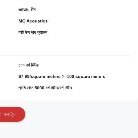
গুয়াংডং, চীন
MQ Acoustics
কাঠ উল শাব্দ প্যানেল
১০০ বর্গ মিটার
$7.99/square meters >=100 square meters
প্রতি মাসে 5000 বর্গ মিটার/বর্গ মিটার
া
ক
র
ু
ন