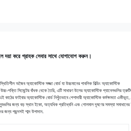
হলে দয়া করে গ্রাহক সেবার সাথে যোগাযোগ করুন।
-স্থিতিশীল অজৈব অ্যাকোস্টিক সজ্জা বোর্ড যা উচ্চমানের পাবলিক বিল্ডিং অ্যাকোস্টিক
 উচ্চ-শক্তি সিমেন্টের বাঁধক থেকে তৈরি, এটি সাধারণ উলের অ্যাকোস্টিক প্যানেলগুলির ত্রুটি
ই কাঠের ফাইবার অ্যাকোস্টিক বোর্ড নিখুঁতভাবে পেশাদারী অ্যাকোস্টিক কর্মক্ষমতা একীভূত
ভেন্যুগুলির জন্য বড় স্থান ইকো, অত্যধিক প্রতিধ্বনি এবং গোলমাল দূষণের সমস্যা সমাধানে
রদের জন্য পছন্দসই শাব্দ উপাদান.