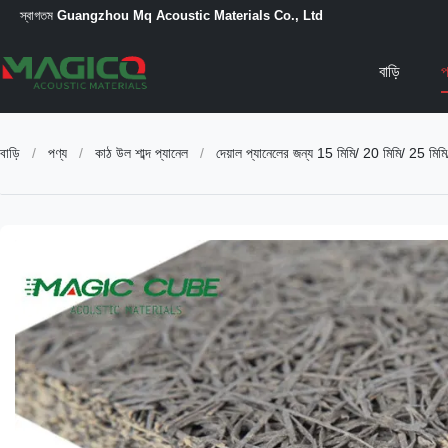
স্বাগতম
Guangzhou Mq Acoustic Materials Co., Ltd
বাড়ি
প
বাড়ি
/
পণ্য
/
কাঠ উল শাব্দ প্যানেল
/
দেয়াল প্যানেলের জন্য 15 মিমি/ 20 মিমি/ 25 মি