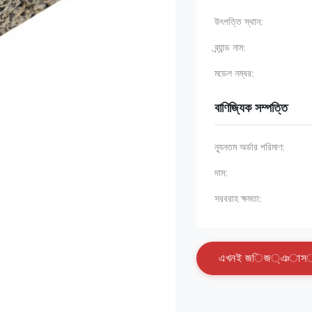
উৎপত্তি স্থান:
ব্র্যান্ড নাম:
মডেল নম্বর:
বাণিজ্যিক সম্পত্তি
ন্যূনতম অর্ডার পরিমাণ:
দাম:
সরবরাহ ক্ষমতা:
এ
খ
ন
ই
জ
ি
জ
্
ঞ
া
স