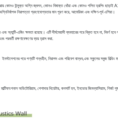
ত্রায় কোনও উন্মুক্ত অগ্নি জ্বলন, কোনও বিষাক্ত ধোঁয়া এবং কোনও গলিত ড্রপিং ছাড়াই 
নিনির্বাপক নিরাপত্তা গ্রহণযোগ্যতার মান পূরণ করে, আমেরিকা এবং দক্ষিণ-পূর্ব এশিয়া।
ন এবং অ্যান্টি-এজিং ক্ষমতা রয়েছে। এটি দীর্ঘমেয়াদী ব্যবহারের পরে বিকৃত হবে না, বিবর্ণ হবে ন
 এবং পরবর্তী রক্ষণাবেক্ষণের ব্যয় হ্রাস করা.
া। ইনস্টলেশনের পরে পণ্যটি গন্ধহীন, নিরাপদ এবং পরিবেশ বান্ধব,এবং স্কুলের সবুজ বিল্ডিং ম
, মাল্টিফাংশনাল অডিটোরিয়াম, পেশাদার থিয়েটার, কনসার্ট হল, ইনডোর জিমন্যাসিয়াম, গির্জা পূ