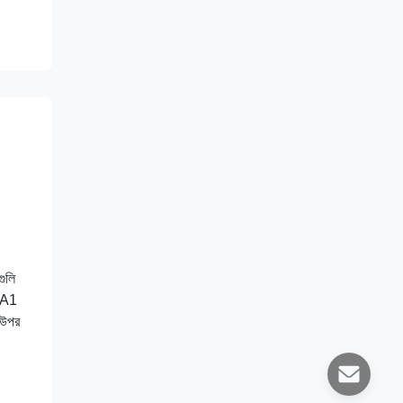
গুলি
, A1
র উপর