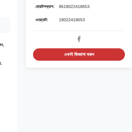
হোয়াটসঅ্যাপ:
8618022418653
ওয়েচ্যাট:
18022418653
পন,
এখনই জিজ্ঞাসা করুন
ল,