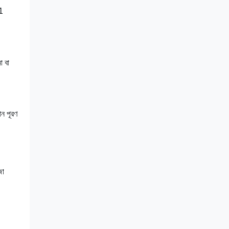
A1
া বা
ান পূরণ
জা