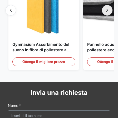
Gymnasium Assorbimento del
Pannello acustic
suono in fibra di poliestere a
poliestere ecoc
prova di fuoco con design
mm per ufficio,
personalizzato
Ottenga il migliore prezzo
Ottenga il m
Invia una richiesta
Nome *