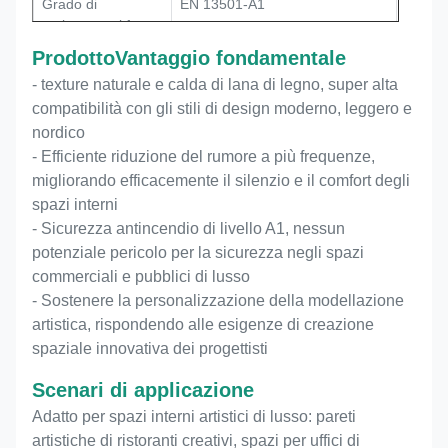
Grado di
EN 13501-A1
resistenza al fuoco
Prodotto
Vantaggio fondamentale
Livello ambientale
Grado E1, privo di formaldeide
- texture naturale e calda di lana di legno, super alta
compatibilità con gli stili di design moderno, leggero e
Funzione centrale
Assorbimento del suono ad alta
efficienza e decorazione
nordico
spaziale
- Efficiente riduzione del rumore a più frequenze,
migliorando efficacemente il silenzio e il comfort degli
Funzione centrale
Assorbimento del suono e
spazi interni
decorazione degli interni
- Sicurezza antincendio di livello A1, nessun
potenziale pericolo per la sicurezza negli spazi
CE, FSC, EN 13501-1 B, ASTM
Certificato
commerciali e pubblici di lusso
E84, classe A,
- Sostenere la personalizzazione della modellazione
artistica, rispondendo alle esigenze di creazione
spaziale innovativa dei progettisti
Scenari di applicazione
Adatto per spazi interni artistici di lusso: pareti
artistiche di ristoranti creativi, spazi per uffici di