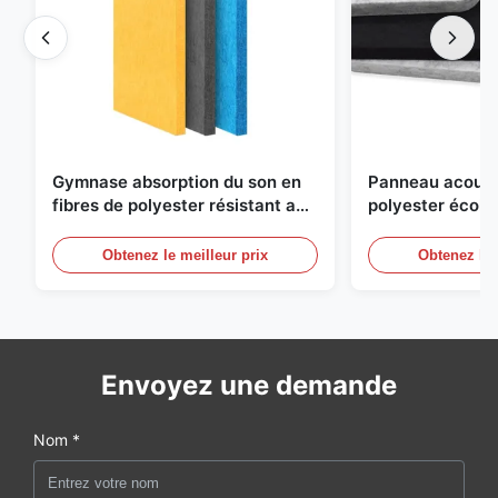
Gymnase absorption du son en
Panneau acousti
fibres de polyester résistant au
polyester écol
feu avec conception
pour bureau, ma
personnalisée
Obtenez le meilleur prix
Obtenez le 
Envoyez une demande
Nom *