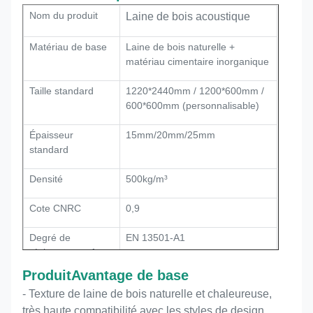
Nom du produit
Laine de bois acoustique
Matériau de base
Laine de bois naturelle +
matériau cimentaire inorganique
Taille standard
1220*2440mm / 1200*600mm /
600*600mm (personnalisable)
Épaisseur
15mm/20mm/25mm
standard
Densité
500kg/m³
Cote CNRC
0,9
Degré de
EN 13501-A1
résistance au feu
Produit
Avantage de base
Niveau
Qualité E1, sans formaldéhyde
- Texture de laine de bois naturelle et chaleureuse,
environnemental
très haute compatibilité avec les styles de design