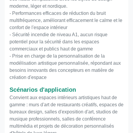
Fonction principale
Absorption acoustique et
moderne, léger et nordique.
décoration de l'espace à haute
- Performances efficaces de réduction du bruit
efficacité
multifréquence, améliorant efficacement le calme et le
confort de l'espace intérieur
Fonction principale
Absorption acoustique et
- Sécurité incendie de niveau A1, aucun risque
décoration intérieure
potentiel pour la sécurité dans les espaces
commerciaux et publics haut de gamme
CE, FSC, EN 13501-1 B, ASTM
Certificat
- Prise en charge de la personnalisation de la
E84 classe A,
modélisation artistique personnalisée, répondant aux
besoins innovants des concepteurs en matière de
création d'espace
Scénarios d'application
Convient aux espaces intérieurs artistiques haut de
gamme : murs d'art de restaurants créatifs, espaces de
bureaux design, salles d'exposition d'art, studios de
musique professionnels, salles de conférence
multimédia et projets de décoration personnalisés