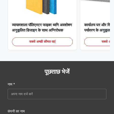
व्यायामशाला पॉलिएस्टर फाइबर ध्वनि अवशोषण
कार्यालय घर और सिने
अनुकूलित डिजाइन के साथ अग्निरोधक
पर्यावरण के अनुकूल प
पैनल
सबसे अच्छी कीमत पाएं
सबसे अच्छ
पूछताछ भेजें
नाम *
कंपनी का नाम