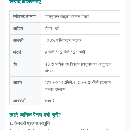
उत्पाद विशिष्टताएँ
प्रोडक्ट का नाम
पॉलिएस्टर फाइबर ध्वनिक पैनल
आवेदन
दीवारें, छतें
सामग्री
100% पॉलिएस्टर फाइबर
मोटाई
9 मिमी / 12 मिमी / 24 मिमी
रंग
48 से अधिक रंग विकल्प (अनुरोध पर अनुकूलन
योग्य)
आकार
1220*2440मिमी/1200*600मिमी (कस्टम
आकार उपलब्ध)
आग दर्ज़ा
कक्षा बी
पर्यावरण के
E1 पर्यावरण मानकों को पूरा करता है, फॉर्मल्डिहाइड
हमारे ध्वनिक पैनल क्यों चुनें?
प्रमाणीकरण
मुक्त, गंधहीन
1. फ़ैक्टरी प्रत्यक्ष आपूर्ति