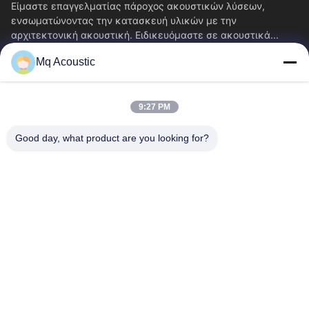
Είμαστε επαγγελματίας πάροχος ακουστικών λύσεων,
ενσωματώνοντας την κατασκευή υλικών με την
αρχιτεκτονική ακουστική. Ειδικευόμαστε σε ακουστικά...
Γρήγορες Συνδέσεις
Mq Acoustic
Σπίτι
Προϊόντα
Βίντεο
Σχετικά Με Εμάς
9:27 PM
Περιοδεία Στο Εργοστάσιο
Έλεγχος Ποιότητας
Good day, what product are you looking for?
Επικοινωνήστε Μαζί Μας
Ζητήστε Μια Προσφορά
Ειδήσεις
Μας Ελάτε Σε Επαφή Με
86-180-2241-8653
86-180-2241-8653
sales002@mq-acoustics.com