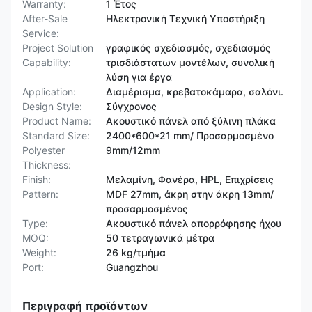
Warranty:
1 Έτος
After-Sale
Ηλεκτρονική Τεχνική Υποστήριξη
Service:
Project Solution
γραφικός σχεδιασμός, σχεδιασμός
Capability:
τρισδιάστατων μοντέλων, συνολική
λύση για έργα
Application:
Διαμέρισμα, κρεβατοκάμαρα, σαλόνι.
Design Style:
Σύγχρονος
Product Name:
Ακουστικό πάνελ από ξύλινη πλάκα
Standard Size:
2400*600*21 mm/ Προσαρμοσμένο
Polyester
9mm/12mm
Thickness:
Finish:
Μελαμίνη, Φανέρα, HPL, Επιχρίσεις
Pattern:
MDF 27mm, άκρη στην άκρη 13mm/
προσαρμοσμένος
Type:
Ακουστικό πάνελ απορρόφησης ήχου
MOQ:
50 τετραγωνικά μέτρα
Weight:
26 kg/τμήμα
Port:
Guangzhou
Περιγραφή προϊόντων