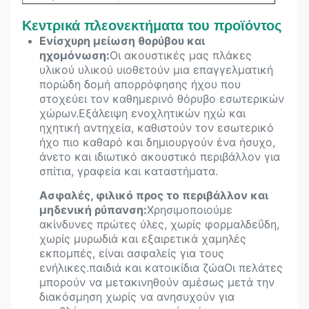
Αντίσταση στη
Διορθωτικό μέσο
Κεντρικά πλεονεκτήματα του προϊόντος
φωτιά
Ενίσχυρη μείωση θορύβου και
ηχομόνωση:
Οι ακουστικές μας πλάκες
Περιβαλλοντικό
Χαμηλή ποσότητα VOC,
υλικού υλικού υιοθετούν μια επαγγελματική
επίπεδο
φιλική προς το περιβάλλον
πορώδη δομή απορρόφησης ήχου που
Κεντρική
Απορρόφηση ήχου και
στοχεύει τον καθημερινό θόρυβο εσωτερικών
λειτουργία
εσωτερική διακόσμηση
χώρων.Εξάλειψη ενοχλητικών ηχώ και
ηχητική αντηχεία, καθιστούν τον εσωτερικό
CE, FSC, EN 13501-1 B,
Πιστοποιητικό
ήχο πιο καθαρό και δημιουργούν ένα ήσυχο,
ASTM E84 κατηγορία Α,
άνετο και ιδιωτικό ακουστικό περιβάλλον για
σπίτια, γραφεία και καταστήματα.
Ασφαλές, φιλικό προς το περιβάλλον και
μηδενική ρύπανση:
Χρησιμοποιούμε
ακίνδυνες πρώτες ύλες, χωρίς φορμαλδεΰδη,
χωρίς μυρωδιά και εξαιρετικά χαμηλές
εκπομπές, είναι ασφαλείς για τους
ενήλικες.παιδιά και κατοικίδια ζώαΟι πελάτες
μπορούν να μετακινηθούν αμέσως μετά την
διακόσμηση χωρίς να ανησυχούν για