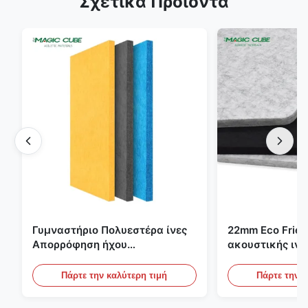
Σχετικά Προϊόντα
Γυμναστήριο Πολυεστέρα ίνες
22mm Eco Frien
Απορρόφηση ήχου
ακουστικής ιν
Πυροσβεστικό με
για το γραφείο, 
εξατομικευμένο σχεδιασμό
σινεμά
Πάρτε την καλύτερη τιμή
Πάρτε την κ