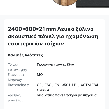
2400*600*21 mm Λευκό ξύλινο
ακουστικό πάνελ για ηχομόνωση
εσωτερικών τοίχων
Βασικές Ιδιότητες
Τόπος
Γκουανγκντόνγκ, Κίνα
καταγωγής:
Επωνυμία
MQ
Μάρκας:
Πιστοποίηση:
CE、FSC、EN 13501-1 B 、ASTM E84
Class A
Αριθμός
ακουστικό πάνελ τοίχου με πηχάκια
μοντέλου: