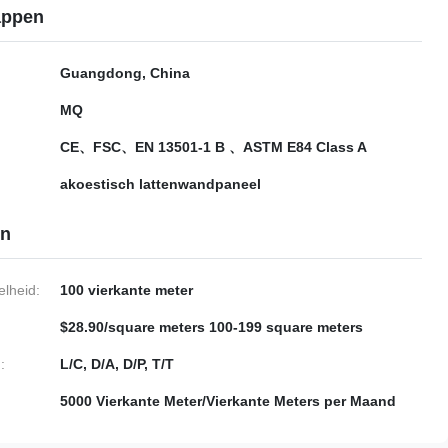
appen
Guangdong, China
MQ
CE、FSC、EN 13501-1 B 、ASTM E84 Class A
akoestisch lattenwandpaneel
en
lheid:
100 vierkante meter
$28.90/square meters 100-199 square meters
:
L/C, D/A, D/P, T/T
5000 Vierkante Meter/Vierkante Meters per Maand