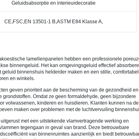
Geluidsabsorptie en interieurdecoratie
CE,FSC,EN 13501-1 B,ASTM E84 Klasse A,
akoestische lamellenpanelen hebben een professionele poreuz
ijkse binnengeluid. Het kan omgevingsgeluid effectief absorbere
 geluid binnenshuis helderder maken en een stille, comfortabe
oren en winkels.
ten geven prioriteit aan de bescherming van de gezondheid en
ke grondstoffen. Omdat ze geen formaldehyde, geen bijzondere
voor volwassenen, kinderen en huisdieren. Klanten kunnen na de
 hoeven maken over problemen met de luchtvervuiling binnenshui
 uitgerust met een uitstekende vlamvertragende werking en
n vlammen tegengaan in geval van brand. Deze betrouwbare
scoëfficiënt van binnenruimtes aanzienlijk en biedt betrouwba