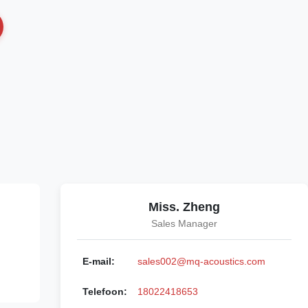
Miss. Zheng
Sales Manager
E-mail:
sales002@mq-acoustics.com
Telefoon:
18022418653