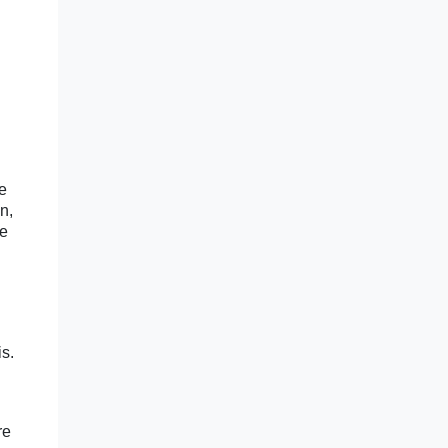
e
n,
le
s.
re