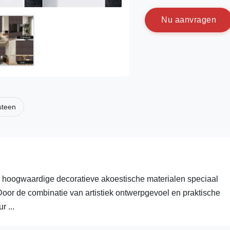
N
u
a
a
n
v
r
a
g
e
n
steen
n hoogwaardige decoratieve akoestische materialen speciaal
Door de combinatie van artistiek ontwerpgevoel en praktische
r ...