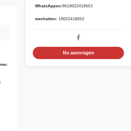
WhatsAppen:
8618022418653
wechatten:
18022418653
Nu aanvragen
mer.
l