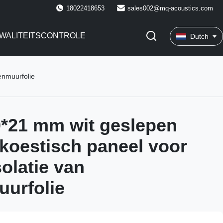
18022418653
sales002@mq-acoustics.com
WALITEITSCONTROLE
Dutch
enmuurfolie
*21 mm wit geslepen
koestisch paneel voor
solatie van
urfolie