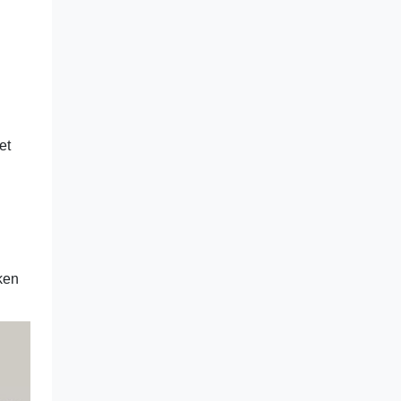
et
ken