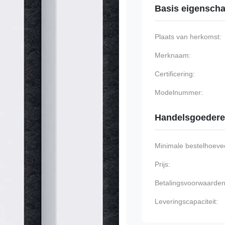
Basis eigensch
Plaats van herkomst:
Merknaam:
Certificering:
Modelnummer:
Handelsgoeder
Minimale bestelhoevee
Prijs:
Betalingsvoorwaarden
Leveringscapaciteit: