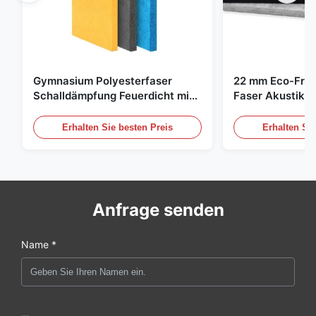
Gymnasium Polyesterfaser
22 mm Eco-Frie
Schalldämpfung Feuerdicht mit
Faser Akustik-P
individuellem Design
Zuhause und Ki
Erhalten Sie besten Preis
Erhalten Sie
Anfrage senden
Name *