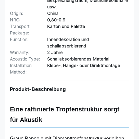
Besprechungsraum, Multifunktionshalle
usw.
Origin:
China
NRC:
0,80-0,9
Transport
Karton und Palette
Package:
Function:
Innendekoration und
schallabsorbierend
Warranty:
2 Jahre
Acoustic Type:
Schallabsorbierendes Material
Installation
Klebe-, Hänge- oder Direktmontage
Method:
Produkt-Beschreibung
Eine raffinierte Tropfenstruktur sorgt
für Akustik
Graue Paneele mit Diamanttropfenstruktur verleihen