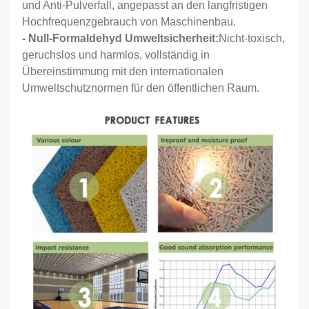
Bescheinigung
und Anti-Pulverfall, angepasst an den langfristigen
B, ASTM E84 Klasse A,
Hochfrequenzgebrauch von Maschinenbau.
- Null-Formaldehyd Umweltsicherheit:
Nicht-toxisch,
geruchslos und harmlos, vollständig in
Übereinstimmung mit den internationalen
Umweltschutznormen für den öffentlichen Raum.