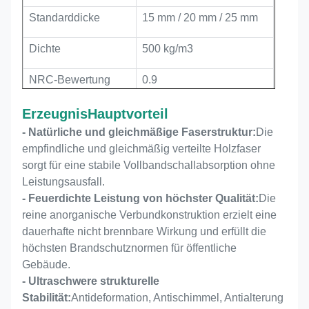
Standarddicke
15 mm / 20 mm / 25 mm
Dichte
500 kg/m3
NRC-Bewertung
0.9
Feuerfestigkeitsgrad
Einheitliche Prüfungen
Erzeugnis
Hauptvorteil
- Natürliche und gleichmäßige Faserstruktur:
Die
Umweltebene
E1-Klasse,
empfindliche und gleichmäßig verteilte Holzfaser
formaldehydfrei
sorgt für eine stabile Vollbandschallabsorption ohne
Leistungsausfall.
Kernfunktion
Hocheffiziente
- Feuerdichte Leistung von höchster Qualität:
Die
Schallabsorption und
reine anorganische Verbundkonstruktion erzielt eine
Raumdekoration
dauerhafte nicht brennbare Wirkung und erfüllt die
höchsten Brandschutznormen für öffentliche
Kernfunktion
Schallabsorption und
Gebäude.
Innenausstattung
- Ultraschwere strukturelle
Stabilität:
Antideformation, Antischimmel, Antialterung
CE, FSC, EN 13501-1