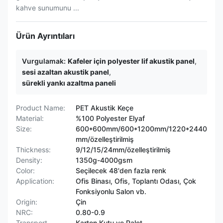
kahve sunumunu ...
Ürün Ayrıntıları
Vurgulamak:
Kafeler için polyester lif akustik panel
,
sesi azaltan akustik panel
,
sürekli yankı azaltma paneli
Product Name:
PET Akustik Keçe
Material:
%100 Polyester Elyaf
Size:
600*600mm/600*1200mm/1220*2440
mm/özelleştirilmiş
Thickness:
9/12/15/24mm/özelleştirilmiş
Density:
1350g-4000gsm
Color:
Seçilecek 48'den fazla renk
Application:
Ofis Binası, Ofis, Toplantı Odası, Çok
Fonksiyonlu Salon vb.
Origin:
Çin
NRC:
0.80-0.9
Transport
Karton Kutu ve Palet