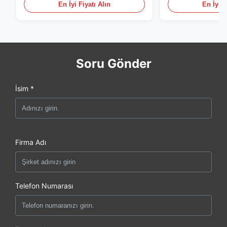
En İyi Fiyatı Alın
En İyi F
Soru Gönder
İsim *
Firma Adı
Telefon Numarası