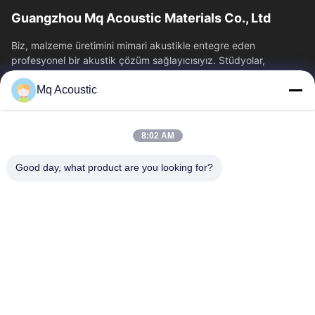
Guangzhou Mq Acoustic Materials Co., Ltd
Biz, malzeme üretimini mimari akustikle entegre eden
profesyonel bir akustik çözüm sağlayıcısıyız. Stüdyolar,
tiyatrolar ve ticari alanlar için...
Mq Acoustic
Hızlı Bağlantılar
Evde
Ürün
8:02 AM
Videolar
Bizim Hakkımızda
Fabrika Turu
Kalite Kontrolü
Good day, what product are you looking for?
Bizimle İletişim
Bir İndirim İste
Haberler
Bizimle İletişim
86-180-2241-8653
86-180-2241-8653
sales002@mq-acoustics.com