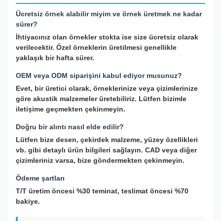
Ücretsiz örnek alabilir miyim ve örnek üretmek ne kadar
sürer?
İhtiyacınız olan örnekler stokta ise size ücretsiz olarak
verilecektir. Özel örneklerin üretilmesi genellikle
yaklaşık bir hafta sürer.
OEM veya ODM siparişini kabul ediyor musunuz?
Evet, bir üretici olarak, örneklerinize veya çizimlerinize
göre akustik malzemeler üretebiliriz. Lütfen bizimle
iletişime geçmekten çekinmeyin.
Doğru bir alıntı nasıl elde edilir?
Lütfen bize desen, çekirdek malzeme, yüzey özellikleri
vb. gibi detaylı ürün bilgileri sağlayın. CAD veya diğer
çizimleriniz varsa, bize göndermekten çekinmeyin.
Ödeme şartları
T/T üretim öncesi %30 teminat, teslimat öncesi %70
bakiye.