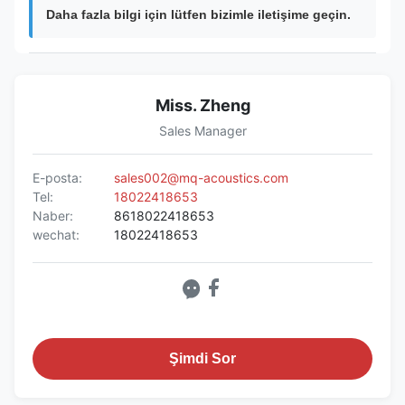
Daha fazla bilgi için lütfen bizimle iletişime geçin.
Miss. Zheng
Sales Manager
E-posta:
sales002@mq-acoustics.com
Tel:
18022418653
Naber:
8618022418653
wechat:
18022418653
Şimdi Sor