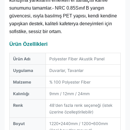
konuşma yankılarını emerken el sanatçısı kahve
sunumunu tamamlar.- NRC 0.85Sınıf B yangın
güvencesi, ısıyla basılmış PET yapısı, kendi kendine
yapışkan destek, kaliteli kafeterya deneyimleri için
sofistike, sessiz bir ortam.
Ürün Özellikleri
Ürün Adı
Polyester Fiber Akustik Panel
Uygulama
Duvarlar, Tavanlar
Malzeme
% 100 Polyester Fiber
Kalınlığı
9mm / 12mm / 24mm
Renk
48'den fazla renk seçeneği (istek
üzerine özelleştirilebilir)
Boyut
1220*2440mm / 1200*600mm