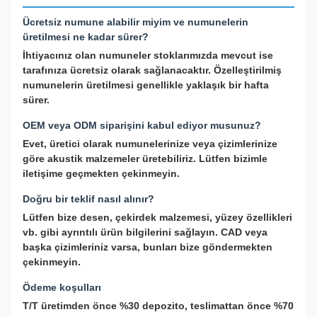
Ücretsiz numune alabilir miyim ve numunelerin
üretilmesi ne kadar sürer?
İhtiyacınız olan numuneler stoklarımızda mevcut ise
tarafınıza ücretsiz olarak sağlanacaktır. Özelleştirilmiş
numunelerin üretilmesi genellikle yaklaşık bir hafta
sürer.
OEM veya ODM siparişini kabul ediyor musunuz?
Evet, üretici olarak numunelerinize veya çizimlerinize
göre akustik malzemeler üretebiliriz. Lütfen bizimle
iletişime geçmekten çekinmeyin.
Doğru bir teklif nasıl alınır?
Lütfen bize desen, çekirdek malzemesi, yüzey özellikleri
vb. gibi ayrıntılı ürün bilgilerini sağlayın. CAD veya
başka çizimleriniz varsa, bunları bize göndermekten
çekinmeyin.
Ödeme koşulları
T/T üretimden önce %30 depozito, teslimattan önce %70