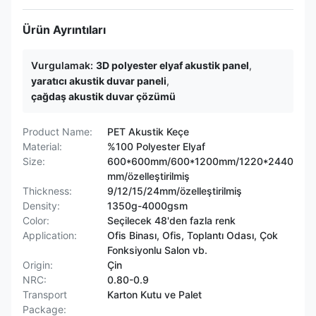
Ürün Ayrıntıları
Vurgulamak:
3D polyester elyaf akustik panel
,
yaratıcı akustik duvar paneli
,
çağdaş akustik duvar çözümü
Product Name:
PET Akustik Keçe
Material:
%100 Polyester Elyaf
Size:
600*600mm/600*1200mm/1220*2440
mm/özelleştirilmiş
Thickness:
9/12/15/24mm/özelleştirilmiş
Density:
1350g-4000gsm
Color:
Seçilecek 48'den fazla renk
Application:
Ofis Binası, Ofis, Toplantı Odası, Çok
Fonksiyonlu Salon vb.
Origin:
Çin
NRC:
0.80-0.9
Transport
Karton Kutu ve Palet
Package: