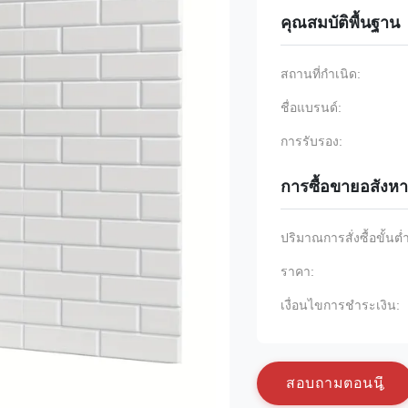
คุณสมบัติพื้นฐาน
สถานที่กำเนิด:
ชื่อแบรนด์:
การรับรอง:
การซื้อขายอสังหา
ปริมาณการสั่งซื้อขั้นต่
ราคา:
เงื่อนไขการชำระเงิน:
ส
อ
บ
ถ
า
ม
ต
อ
น
น