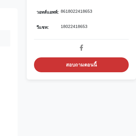
8618022418653
วอทส์แอพพ์:
18022418653
วีแชท:
สอบถามตอนนี้