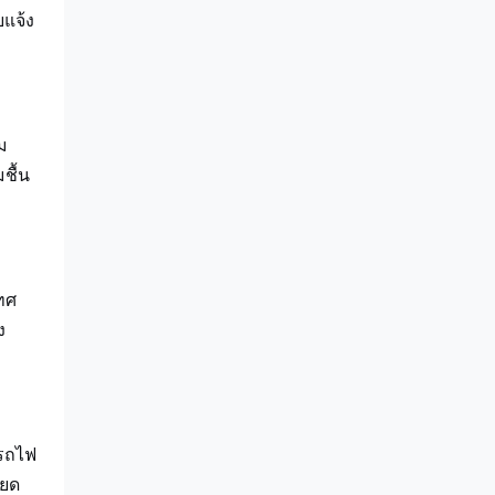
บแจ้ง
ม
ชื้น
ทศ
ง
งรถไฟ
ียด