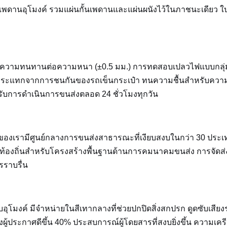
อเพดานอุโมงค์ รวมแผ่นกั้นเพดานและแผ่นผนังไว้ในภาชนะเดียว ใ
วามทนทานต่อความหนา (±0.5 มม.) การทดสอบเปลวไฟแบบกลุ่
รงกระแทกจากการชนกันของรถเข็นกระเป๋า ทนความชื้นสำหรับความ
ำหรับการดำเนินการขนส่งตลอด 24 ชั่วโมงทุกวัน
ดของเรามีศูนย์กลางการขนส่งสาธารณะที่เงียบสงบในกว่า 30 ประเ
ในท้องถิ่นสำหรับโครงสร้างพื้นฐานด้านการคมนาคมขนส่ง การจัดส่
รราบรื่น
โมงค์ มีจำหน่ายในสีเทากลางที่ช่วยปกปิดสิ่งสกปรก ดูดซับเสีย
ู้ประกาศดีขึ้น 40% ประสบการณ์ผู้โดยสารที่สงบยิ่งขึ้น ความเคร