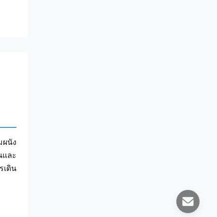
มผนัง
้นและ
รเดิน