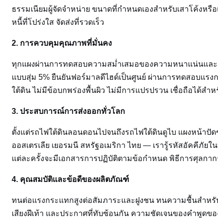
ธรรมเนียมผู้จัดจำหน่าย ขนาดที่กำหนดเองสำหรับเสาโค้งหรื
หนี้ที่โปร่งใส จัดส่งที่รวดเร็ว
2. การควบคุมคุณภาพที่มั่นคง
ทุกแผงผ่านการทดสอบความสม่ำเสมอของความหนาแน่นและค
แบบสุ่ม 5% ยืนยันฟอร์มาลดีไฮด์เป็นศูนย์ ผ่านการทดสอบแ
ใต้ดิน ไม่มีข้อบกพร่องพื้นผิว ไม่มีการแปรปรวน เชื่อถือได้ส
3. ประสบการณ์การส่งออกทั่วโลก
ตั้งแต่รถไฟใต้ดินลอนดอนไปจนถึงรถไฟใต้ดินดูไบ แผงหน้าปั
ออสเตรเลีย เยอรมนี สหรัฐอเมริกา ไทย — เรารู้รหัสอัคคีภัย
แต่ละครั้งจะมีเอกสารการปฏิบัติตามข้อกำหนด พิธีการศุลกาก
4. คุณสมบัติและข้อดีของผลิตภัณฑ์
ทนต่อแรงกระแทกสูงต่อสัมภาระและฝูงชน ทนความชื้นสำหรับอุ
เสียงฝีเท้า และประกาศที่ทับซ้อนกัน ความชัดเจนของคำพูดของผ