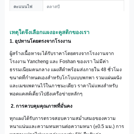
คะแนนไฟ
คลาสบี
การรับรองเชิง
ตรงตามมาตรฐานสิ่งแวดล้อม E1
นิเวศน์
ปราศจากฟอร์มาลดีไฮด์ ไร้กลิ่น
เหตุใดจึงเลือกแผงอะคูสติกของเรา
1. อุปทานโดยตรงจากโรงงาน
ผู้สร้างเนื้อหาจะได้รับราคาโดยตรงจากโรงงานจาก
โรงงาน Yancheng และ Foshan ของเรา ไม่มีค่า
ธรรมเนียมคนกลาง แผงสีดำพร้อมส่งภายใน 48 ชั่วโมง
ขนาดที่กำหนดเองสำหรับโกโบแบบพกพา รวมแผ่นผนัง
และเมฆเพดานไว้ในภาชนะเดียว ราคาไม่แพงสำหรับ
พอดแคสต์เดี่ยวไปยังเครือข่ายหลักๆ
2. การควบคุมคุณภาพที่มั่นคง
ทุกแผงได้รับการตรวจสอบความสม่ำเสมอของความ
หนาแน่นและความทนทานต่อความหนา (±0.5 มม.) การ