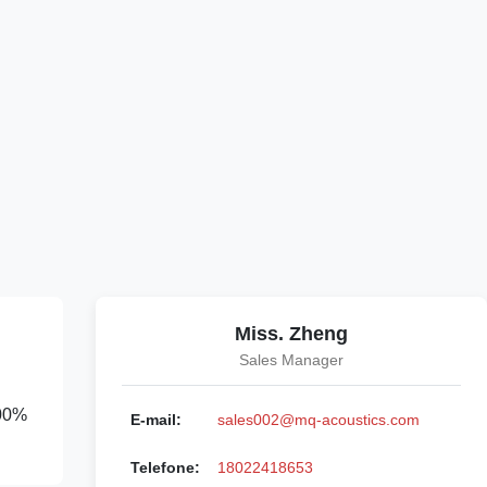
Miss. Zheng
Sales Manager
100%
E-mail:
sales002@mq-acoustics.com
Telefone:
18022418653