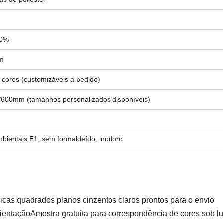
00%
mm
 cores (customizáveis a pedido)
600mm (tamanhos personalizados disponíveis)
bientais E1, sem formaldeído, inodoro
icas quadrados planos cinzentos claros prontos para o envio
rientaçãoAmostra gratuita para correspondência de cores sob l