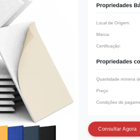
Propriedades B
Local de Origem:
Marca:
Certificação:
Propriedades co
Quantidade mínima de
Preço:
Condições de pagame
C
o
n
s
u
l
t
a
r
A
g
o
r
a