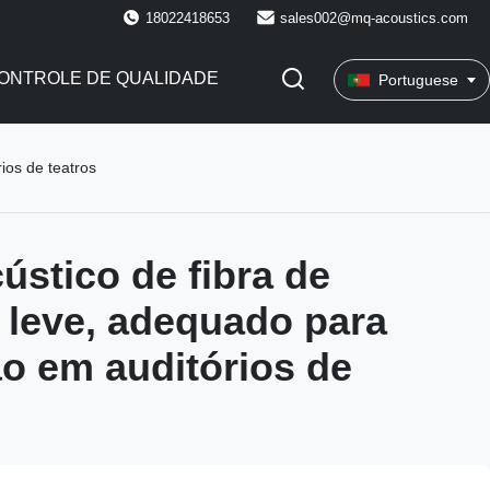
18022418653
sales002@mq-acoustics.com
ONTROLE DE QUALIDADE
Portuguese
ios de teatros
ústico de fibra de
r leve, adequado para
ão em auditórios de