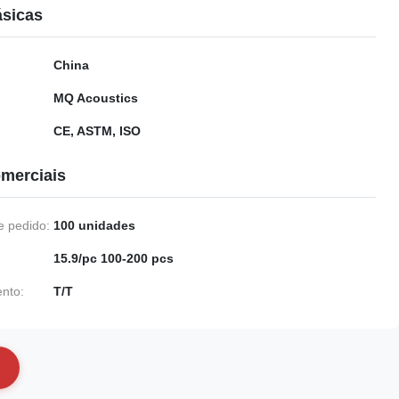
ásicas
China
MQ Acoustics
CE, ASTM, ISO
merciais
 pedido:
100 unidades
15.9/pc 100-200 pcs
nto:
T/T