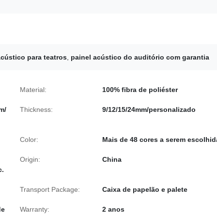
acústico para teatros
,
painel acústico do auditório com garantia
Material:
100% fibra de poliéster
m/
Thickness:
9/12/15/24mm/personalizado
Color:
Mais de 48 cores a serem escolhid
Origin:
China
c.
Transport Package:
Caixa de papelão e palete
de
Warranty:
2 anos