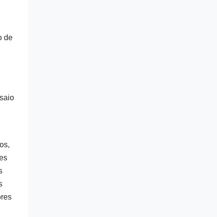
o de
nsaio
os,
res
s
s
ores