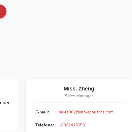
Miss. Zheng
Sales Manager
lquer
E-mail:
sales002@mq-acoustics.com
Telefone:
18022418653