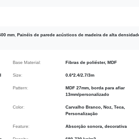
*600 mm
,
Painéis de parede acústicos de madeira de alta densidad
Base Material:
Fibras de poliéster, MDF
l
Size:
0.6*2.4/2.7/3m
Pattern:
MDF 27mm, borda para afiar
13mm/personalizado
Color:
Carvalho Branco, Noz, Teca,
Personalização
Feature:
Absorção sonora, decorativa