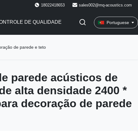
18022418653
sales002@mq-acoustics.com
ONTROLE DE QUALIDADE
Portuguese
oração de parede e teto
de parede acústicos de
de alta densidade 2400 *
ara decoração de parede