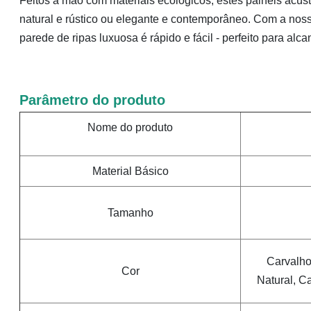
Feitos à mão com materiais ecológicos, estes painéis acús
natural e rústico ou elegante e contemporâneo. Com a nos
parede de ripas luxuosa é rápido e fácil - perfeito para a
Parâmetro do produto
Nome do produto
Material Básico
Tamanho
Carvalho
Cor
Natural, C