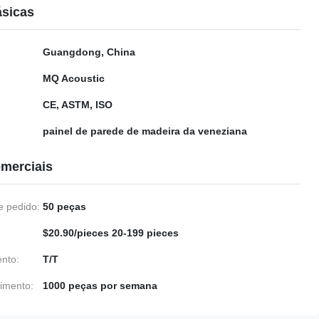
ásicas
Guangdong, China
MQ Acoustic
CE, ASTM, ISO
painel de parede de madeira da veneziana
merciais
 pedido:
50 peças
$20.90/pieces 20-199 pieces
nto:
T/T
imento:
1000 peças por semana