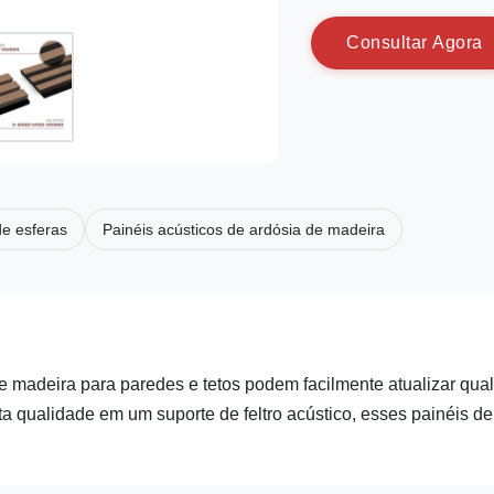
C
o
n
s
u
l
t
a
r
A
g
o
r
a
de esferas
Painéis acústicos de ardósia de madeira
e madeira para paredes e tetos podem facilmente atualizar qua
ta qualidade em um suporte de feltro acústico, esses painéis de