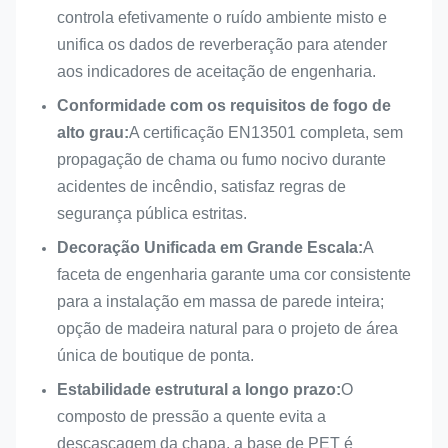
controla efetivamente o ruído ambiente misto e
Absorção de Som e
unifica os dados de reverberação para atender
Função central
Decoração Interior
aos indicadores de aceitação de engenharia.
Conformidade com os requisitos de fogo de
Serviços
Tamanho, acabamento, cor
alto grau:
A certificação EN13501 completa, sem
personalizados
personalizável
propagação de chama ou fumo nocivo durante
Resistência ao
Retardante de chama
acidentes de incêndio, satisfaz regras de
fogo
opcional
segurança pública estritas.
Decoração Unificada em Grande Escala:
A
Nível
Baixo COV, ecológico
faceta de engenharia garante uma cor consistente
ambiental
para a instalação em massa de parede inteira;
Função central
Absorção de Som e
opção de madeira natural para o projeto de área
Decoração Interior
única de boutique de ponta.
Estabilidade estrutural a longo prazo:
O
CE, FSC, EN 13501-1 B,
Certificado
composto de pressão a quente evita a
ASTM E84, Classe A,
descascagem da chapa, a base de PET é