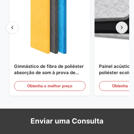
Gimnástico de fibra de poliéster
Painel acústico 
absorção de som à prova de
poliéster ecoló
fogo com design personalizado
para escritório
Obtenha o melhor preço
Obtenha o 
Enviar uma Consulta