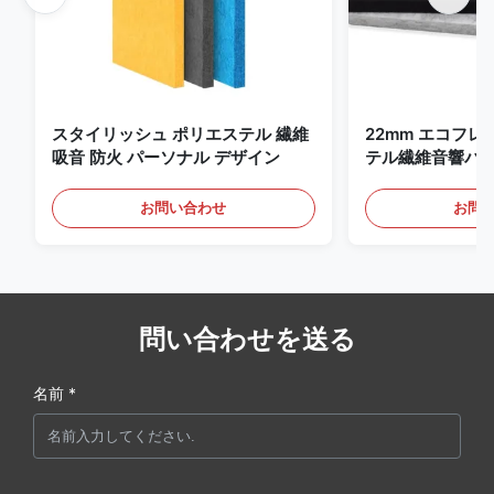
スタイリッシュ ポリエステル 繊維
22mm エコフ
吸音 防火 パーソナル デザイン
テル繊維音響パネ
ムと映画館
お問い合わせ
お問
問い合わせを送る
名前 *