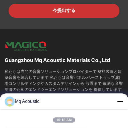
今提出する
Guangzhou Mq Acoustic Materials Co., Ltd
私たちは専門の音響ソリューションプロバイダーで 材料製造と建
築音響を統合しています 私たちは音響パネル,ベーストラップ,劇
場コンサルティングやカスタムデザインから 設置まで 最適な音響
制御のためのエンドツーエンドソリューションを 提供しています
音の科学を通じて様々な環境における...
Mq Acoustic
SAIKESAISI水素エナジー
家へ
製品
10:18 AM
ビデオ
わたしたち に つい て