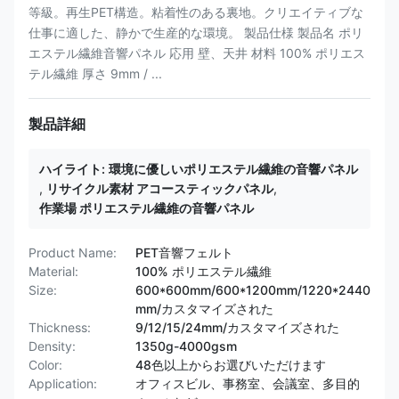
等級。再生PET構造。粘着性のある裏地。クリエイティブな
仕事に適した、静かで生産的な環境。 製品仕様 製品名 ポリ
エステル繊維音響パネル 応用 壁、天井 材料 100% ポリエス
テル繊維 厚さ 9mm / ...
製品詳細
ハイライト:
環境に優しいポリエステル繊維の音響パネル
,
リサイクル素材 アコースティックパネル
,
作業場 ポリエステル繊維の音響パネル
Product Name:
PET音響フェルト
Material:
100% ポリエステル繊維
Size:
600*600mm/600*1200mm/1220*2440
mm/カスタマイズされた
Thickness:
9/12/15/24mm/カスタマイズされた
Density:
1350g-4000gsm
Color:
48色以上からお選びいただけます
Application:
オフィスビル、事務室、会議室、多目的