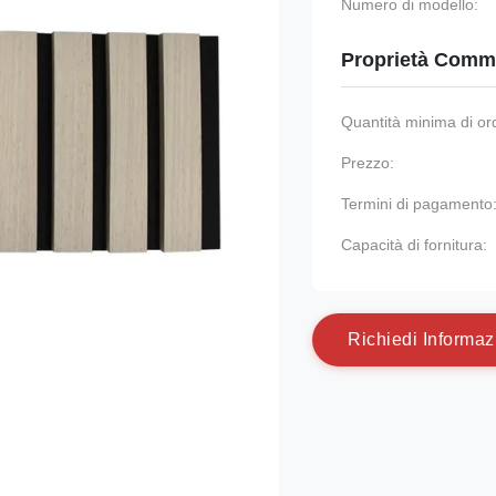
Numero di modello:
Proprietà Comme
Quantità minima di or
Prezzo:
Termini di pagamento
Capacità di fornitura:
R
i
c
h
i
e
d
i
I
n
f
o
r
m
a
z