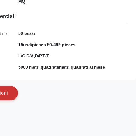
MQ
rciali
dine:
50 pezzi
19usd/pieces 50-499 pieces
:
L/C,D/A,D/P,T/T
5000 metri quadrati/metri quadrati al mese
i
o
n
i