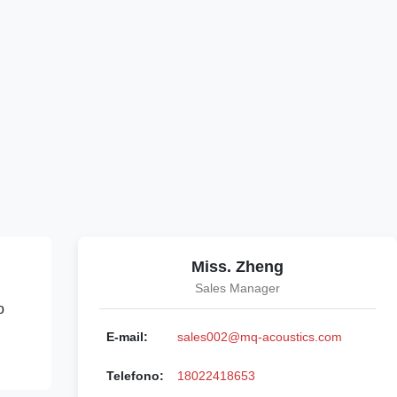
Miss. Zheng
Sales Manager
o
E-mail:
sales002@mq-acoustics.com
Telefono:
18022418653