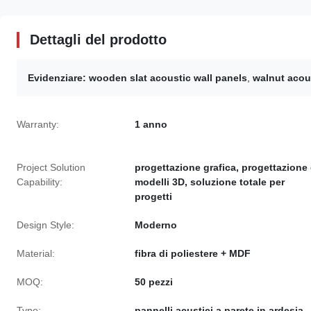
Dettagli del prodotto
Evidenziare:
wooden slat acoustic wall panels
,
walnut acou
Warranty:
1 anno
Project Solution
progettazione grafica, progettazione 
Capability:
modelli 3D, soluzione totale per
progetti
Design Style:
Moderno
Material:
fibra di poliestere + MDF
MOQ:
50 pezzi
Type:
pannelli acustici a parete in ardesia