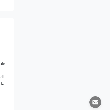
sale
 di
 la