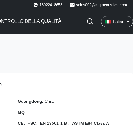
18022418653
sales002@mq-acoustics.com
NTROLLO DELLA QUALITÀ
Italian
e
Guangdong, Cina
MQ
CE、FSC、EN 13501-1 B 、ASTM E84 Class A