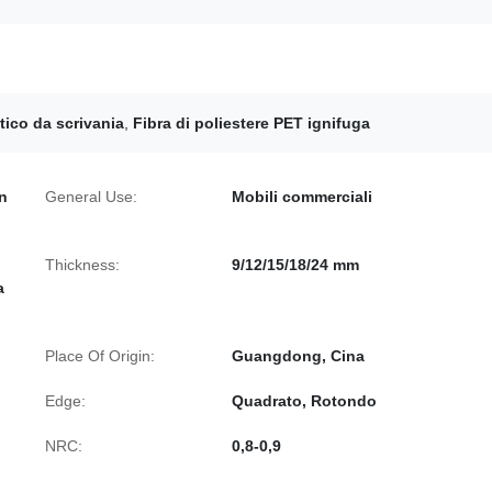
tico da scrivania
,
Fibra di poliestere PET ignifuga
in
General Use:
Mobili commerciali
Thickness:
9/12/15/18/24 mm
a
Place Of Origin:
Guangdong, Cina
Edge:
Quadrato, Rotondo
NRC:
0,8-0,9