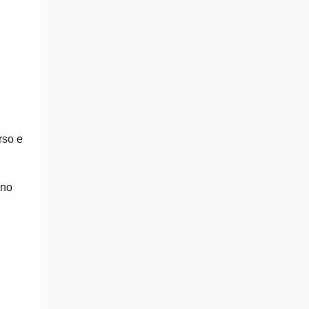
rso e
ono