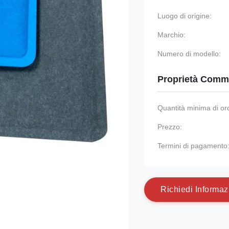
Luogo di origine:
Marchio:
Numero di modello:
Proprietà Comme
Quantità minima di or
Prezzo:
Termini di pagamento
R
i
c
h
i
e
d
i
I
n
f
o
r
m
a
z