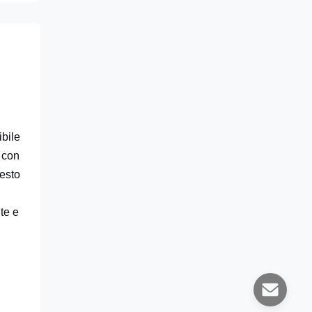
ibile
o con
uesto
te e