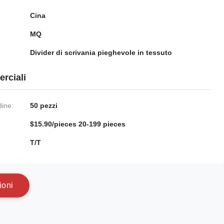
Cina
MQ
Divider di scrivania pieghevole in tessuto
rciali
dine:
50 pezzi
$15.90/pieces 20-199 pieces
:
T/T
i
o
n
i