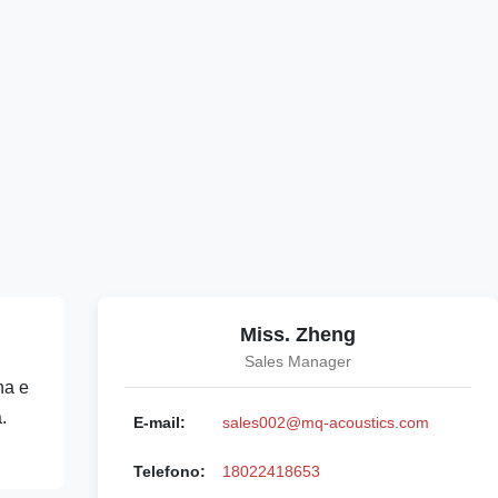
Miss. Zheng
Sales Manager
na e
.
E-mail:
sales002@mq-acoustics.com
Telefono:
18022418653