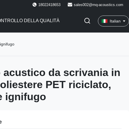
18022418653
sales002@mq-acoustics.com
NTROLLO DELLA QUALITÀ
Italian
 ignifugo
 acustico da scrivania in
poliestere PET riciclato,
e ignifugo
e