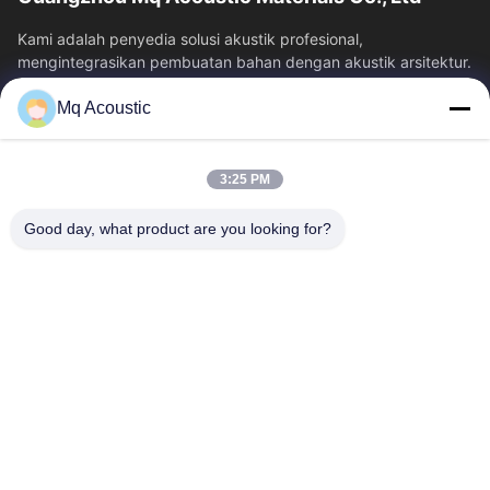
Kami adalah penyedia solusi akustik profesional,
mengintegrasikan pembuatan bahan dengan akustik arsitektur.
kami mengkhususkan diri dalam panel...
Mq Acoustic
Tautan Cepat
Rumah
Produk
3:25 PM
Video
Tentang Kami
Tur Pabrik
Kontrol Kualitas
Good day, what product are you looking for?
Hubungi Kami
Minta Kutipan
Berita
Hubungi Kami
86-180-2241-8653
86-180-2241-8653
sales002@mq-acoustics.com