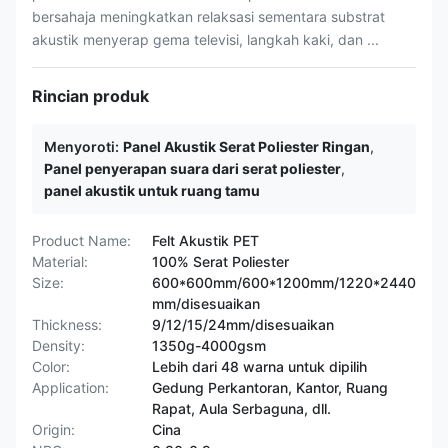
bersahaja meningkatkan relaksasi sementara substrat
akustik menyerap gema televisi, langkah kaki, dan ...
Rincian produk
Menyoroti:
Panel Akustik Serat Poliester Ringan
,
Panel penyerapan suara dari serat poliester
,
panel akustik untuk ruang tamu
Product Name:
Felt Akustik PET
Material:
100% Serat Poliester
Size:
600*600mm/600*1200mm/1220*2440
mm/disesuaikan
Thickness:
9/12/15/24mm/disesuaikan
Density:
1350g-4000gsm
Color:
Lebih dari 48 warna untuk dipilih
Application:
Gedung Perkantoran, Kantor, Ruang
Rapat, Aula Serbaguna, dll.
Origin:
Cina