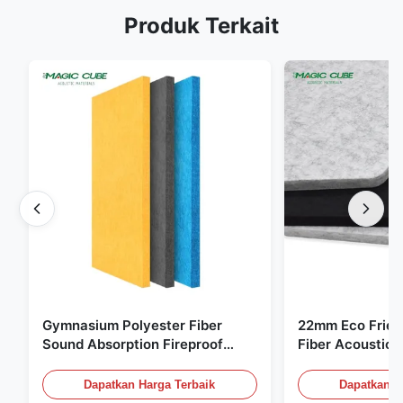
Produk Terkait
Gymnasium Polyester Fiber
22mm Eco Frien
Sound Absorption Fireproof
Fiber Acoustic 
Dengan Desain Disesuaikan
Rumah Kantor D
Dapatkan Harga Terbaik
Dapatkan H