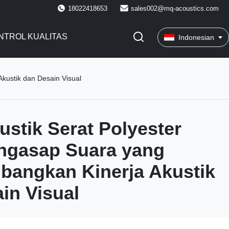
18022418653
sales002@mq-acoustics.com
NTROL KUALITAS
Indonesian
kustik dan Desain Visual
ustik Serat Polyester
ngasap Suara yang
bangkan Kinerja Akustik
in Visual