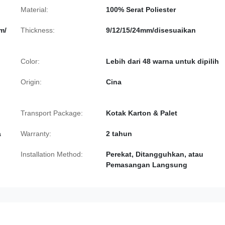
Material:
100% Serat Poliester
m/
Thickness:
9/12/15/24mm/disesuaikan
Color:
Lebih dari 48 warna untuk dipilih
Origin:
Cina
Transport Package:
Kotak Karton & Palet
a
Warranty:
2 tahun
Installation Method:
Perekat, Ditangguhkan, atau
Pemasangan Langsung