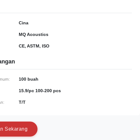
Cina
MQ Acoustics
CE, ASTM, ISO
gangan
imum:
100 buah
15.9/pc 100-200 pcs
n:
T/T
a
n
S
e
k
a
r
a
n
g