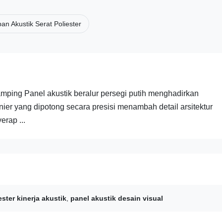
an Akustik Serat Poliester
amping Panel akustik beralur persegi putih menghadirkan
nier yang dipotong secara presisi menambah detail arsitektur
rap ...
ester kinerja akustik
,
panel akustik desain visual