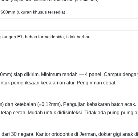
600mm (ukuran khusus tersedia)
gkungan E1, bebas formaldehida, tidak berbau
600mm) siap dikirim. Minimum rendah — 4 panel. Campur denga
 untuk pemeriksaan kedalaman alur. Pengiriman cepat.
,2mm) dan ketebalan (±0,12mm). Pengujian kebakaran batch acak.
tap cerah. Mudah untuk didisinfeksi. Tidak ada puing-puing al
h dari 30 negara. Kantor ortodontis di Jerman, dokter gigi anak d