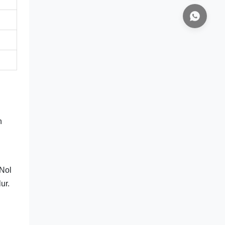
n
 Nol
ur.
i