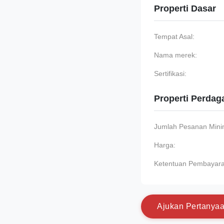
Properti Dasar
Tempat Asal:
Nama merek:
Sertifikasi:
Properti Perda
Jumlah Pesanan Min
Harga:
Ketentuan Pembayara
A
j
u
k
a
n
P
e
r
t
a
n
y
a