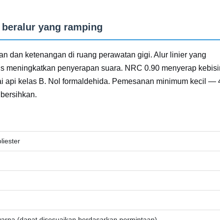
 beralur yang ramping
n dan ketenangan di ruang perawatan gigi. Alur linier yang
igus meningkatkan penyerapan suara. NRC 0.90 menyerap kebis
i api kelas B. Nol formaldehida. Pemesanan minimum kecil — 
ibersihkan.
liester
 warna (dapat disesuaikan berdasarkan permintaan)