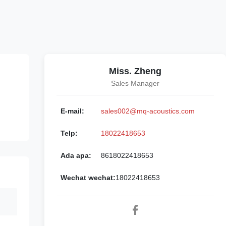
Miss. Zheng
Sales Manager
E-mail:
sales002@mq-acoustics.com
Telp:
18022418653
Ada apa:
8618022418653
Wechat wechat:
18022418653