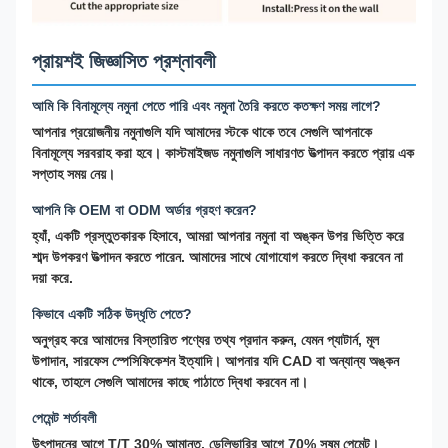
প্রায়শই জিজ্ঞাসিত প্রশ্নাবলী
আমি কি বিনামূল্যে নমুনা পেতে পারি এবং নমুনা তৈরি করতে কতক্ষণ সময় লাগে?
আপনার প্রয়োজনীয় নমুনাগুলি যদি আমাদের স্টকে থাকে তবে সেগুলি আপনাকে
বিনামূল্যে সরবরাহ করা হবে। কাস্টমাইজড নমুনাগুলি সাধারণত উত্পাদন করতে প্রায় এক
সপ্তাহ সময় নেয়।
আপনি কি OEM বা ODM অর্ডার গ্রহণ করেন?
হ্যাঁ, একটি প্রস্তুতকারক হিসাবে, আমরা আপনার নমুনা বা অঙ্কন উপর ভিত্তি করে
শাব্দ উপকরণ উত্পাদন করতে পারেন. আমাদের সাথে যোগাযোগ করতে দ্বিধা করবেন না
দয়া করে.
কিভাবে একটি সঠিক উদ্ধৃতি পেতে?
অনুগ্রহ করে আমাদের বিস্তারিত পণ্যের তথ্য প্রদান করুন, যেমন প্যাটার্ন, মূল
উপাদান, সারফেস স্পেসিফিকেশন ইত্যাদি। আপনার যদি CAD বা অন্যান্য অঙ্কন
থাকে, তাহলে সেগুলি আমাদের কাছে পাঠাতে দ্বিধা করবেন না।
পেমেন্ট শর্তাবলী
উৎপাদনের আগে T/T 30% আমানত, ডেলিভারির আগে 70% সুষম পেমেন্ট।