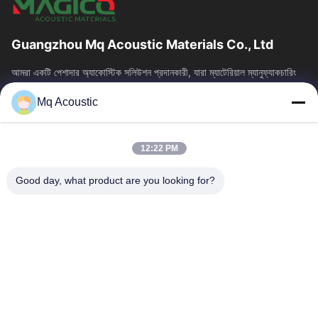
Guangzhou Mq Acoustic Materials Co., Ltd
আমরা একটি পেশাদার অ্যাকোস্টিক সলিউশন প্রদানকারী, যারা ম্যাটেরিয়াল ম্যানুফ্যাকচারিং
এবং আর্কিটেকচারাল অ্যাকোস্টিকসকে একত্রিত করে। আমরা স্টুডিও,...
Mq Acoustic
দ্রুত লিঙ্ক
বাড়ি
পণ্য
12:22 PM
ভিডিও
আমাদের সম্বন্ধে
কারখানা পরিদর্শন
গুণমান নিয়ন্ত্রণ
Good day, what product are you looking for?
আমাদের সাথে যোগাযোগ
একটি উদ্ধৃতি অনুরোধ করুন
খবর
আমাদের সাথে যোগাযোগ
86-180-2241-8653
86-180-2241-8653
sales002@mq-acoustics.com