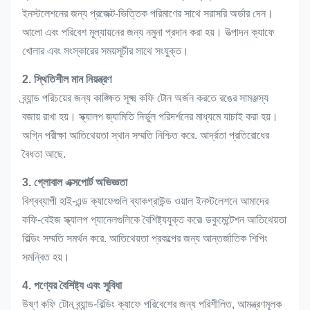
ইনস্টলেশনের জন্য প্রজেক্ট-ভিত্তিক পরিমাণের সাথে সরাসরি অর্ডার দেন।
আলো এবং পরিবেশ মূল্যায়নের জন্য নমুনা প্রদান করা হয়। উত্পাদন ক্যাফে
খোলার এবং সংস্কারের সময়সূচীর সাথে সংযুক্ত।
2. স্থিতিশীল মান নিয়ন্ত্রণ
ব্র্যান্ড পরিচয়ের জন্য কাঙ্ক্ষিত সূক্ষ্ম কফি টোন অর্জন করতে রঙের সামঞ্জস্য
বজায় রাখা হয়। স্ক্যালপ জ্যামিতি নির্ভুল পরিদর্শনের মাধ্যমে যাচাই করা হয়।
অগ্নি পরীক্ষা আতিথেয়তা স্থান সম্মতি নিশ্চিত করে. আর্দ্রতা প্রতিরোধের
বৈধতা আছে.
3. গ্লোবাল এক্সপোর্ট অভিজ্ঞতা
বিশ্বব্যাপী হাই-এন্ড ক্যাফেগুলি ব্যাকগ্রাউন্ড ওয়াল ইনস্টলেশনে আমাদের
কফি-বেইজ স্ক্যালপ প্যানেলগুলিকে বৈশিষ্ট্যযুক্ত করে৷ ডকুমেন্টেশন আতিথেয়তা
বিল্ডিং সম্মতি সমর্থন করে. আতিথেয়তা প্রকল্পের জন্য আন্তর্জাতিক শিপিং
সমন্বিত হয়।
4. পণ্যের বৈশিষ্ট্য এবং সুবিধা
উষ্ণ কফি টোন ব্র্যান্ড-বিল্ডিং ক্যাফে পরিবেশের জন্য পরিশীলিত, আমন্ত্রণমূলক