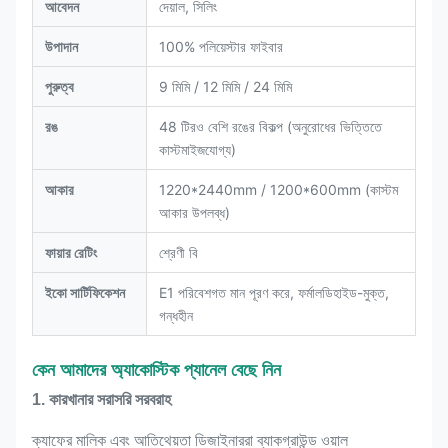
আবেদন
দেয়াল, সিলিং
উপাদান
100% পলিয়েস্টার ফাইবার
পুরুত্ব
9 মিমি / 12 মিমি / 24 মিমি
রঙ
48 টিরও বেশি রঙের বিকল্প (অনুরোধের ভিত্তিতে
কাস্টমাইজযোগ্য)
আকার
1220*2440mm / 1200*600mm (কাস্টম
আকার উপলব্ধ)
ফায়ার রেটিং
শ্রেণী বি
ইকো সার্টিফিকেশন
E1 পরিবেশগত মান পূরণ করে, ফর্মালডিহাইড-মুক্ত,
গন্ধহীন
কেন আমাদের অ্যাকোস্টিক প্যানেল বেছে নিন
1. কারখানার সরাসরি সরবরাহ
ক্যাফের মালিক এবং আতিথেয়তা ডিজাইনাররা ব্যাকগ্রাউন্ড ওয়াল