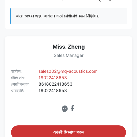
আরো তথ্যের জন্য, আমাদের সাথে যোগাযোগ করুন নির্দ্বিধায়.
Miss. Zheng
Sales Manager
ইমেইল:
sales002@mq-acoustics.com
টেলিফোন:
18022418653
হোয়াটসঅ্যাপ:
8618022418653
ওয়েচ্যাট:
18022418653
এখনই জিজ্ঞাসা করুন