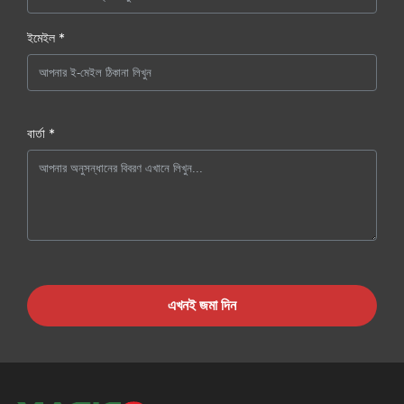
ইমেইল *
বার্তা *
এখনই জমা দিন