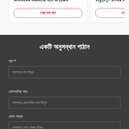
সেরা দাম পান
সেরা 
একটি অনুসন্ধান পাঠান
নাম *
কোম্পানির নাম
ফোন নম্বর