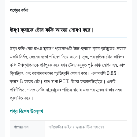
পণ্যের বর্ণনা
উষ্ণ ক্যাফে টোন কফি আড্ডা শোষণ করে।
উষ্ণ কফি-বেজ রঙের স্ক্যালপ প্যানেলগুলি উচ্চ-ক্যাফে ব্যাকগ্রাউন্ডের দেয়ালে
একটি নির্মল, জেনের মতো পরিবেশ নিয়ে আসে। সূক্ষ্ম, প্রাকৃতিক টোন কারিগর
কফি উপস্থাপনাকে পরিপূরক করে যখন টেক্সচারযুক্ত পৃষ্ঠ কফি মেশিন হুম, কাপ
ক্লিঙ্কিং এবং কথোপকথনের প্রতিধ্বনি শোষণ করে। এনআরসি 0.85।
ক্লাস B ফায়ার রেট। তাপ চাপা PET. জিরো ফরমালডিহাইড। একটি
পরিশীলিত, শান্ত সেটিং যা ব্র্যান্ডের পরিচয় বাড়ায় এবং গ্রাহকের থাকার সময়
প্রসারিত করে।
পণ্য বিশেষ উল্লেখ
পণ্যের নাম
পলিয়েস্টার ফাইবার অ্যাকোস্টিক প্যানেল