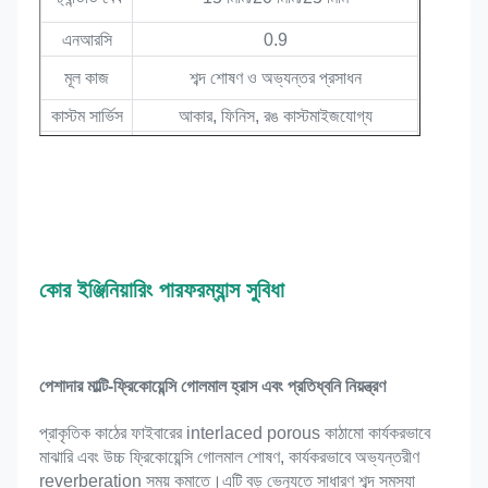
এনআরসি
0.9
মূল কাজ
শব্দ শোষণ ও অভ্যন্তর প্রসাধন
কাস্টম সার্ভিস
আকার, ফিনিস, রঙ কাস্টমাইজযোগ্য
অগ্নি 
অগ্নি প্রতিরোধ ক্ষমতা
প্রতিরোধ 
ক্ষমতা
পরিবেশগত 
স্তর
শূন্য ফর্মালডিহাইড, E0/E1, কম ভিওসি
CE,FSC,EN 13501-1 B,ASTM 
সার্টিফিকেট
E84 ক্লাস A,
কোর ইঞ্জিনিয়ারিং পারফরম্যান্স সুবিধা
পেশাদার মাল্টি-ফ্রিকোয়েন্সি গোলমাল হ্রাস এবং প্রতিধ্বনি নিয়ন্ত্রণ
প্রাকৃতিক কাঠের ফাইবারের interlaced porous কাঠামো কার্যকরভাবে 
মাঝারি এবং উচ্চ ফ্রিকোয়েন্সি গোলমাল শোষণ, কার্যকরভাবে অভ্যন্তরীণ 
reverberation সময় কমাতে।এটি বড় ভেন্যুতে সাধারণ শব্দ সমস্যা 