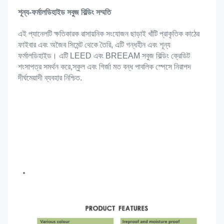
শূন্য-ফর্মালডিহাইড সবুজ বিল্ডিং সম্মতি
এই প্যানেলটি ক্ষতিকারক রাসায়নিক সংযোজন ছাড়াই খাঁটি প্রাকৃতিক কাঠের 
ফাইবার এবং অজৈব সিমেন্ট থেকে তৈরি, এটি গন্ধহীন এবং শূন্য 
ফর্মালডিহাইড। এটি LEED এবং BREEAM সবুজ বিল্ডিং ক্রেডিট 
শংসাপত্র সমর্থন করে,স্কুল এবং গির্জা মত বন্ধ পাবলিক স্পেসে নিরাপদ 
দীর্ঘমেয়াদী ব্যবহার নিশ্চিত.