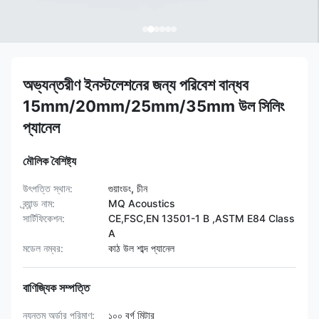
অভ্যন্তরীণ ইনস্টলেশনের জন্য পরিবেশ বান্ধব
15mm/20mm/25mm/35mm উল সিলিং
প্যানেল
মৌলিক বৈশিষ্ট্য
উৎপত্তি স্থান:
গুয়াংডং, চীন
ব্র্যান্ড নাম:
MQ Acoustics
সার্টিফিকেশন:
CE,FSC,EN 13501-1 B ,ASTM E84 Class
A
মডেল নম্বর:
কাঠ উল শাব্দ প্যানেল
বাণিজ্যিক সম্পত্তি
ন্যূনতম অর্ডার পরিমাণ:
১০০ বর্গ মিটার