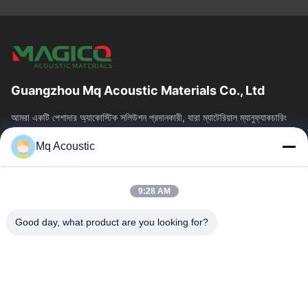
Guangzhou Mq Acoustic Materials Co., Ltd
আমরা একটি পেশাদার অ্যাকোস্টিক সলিউশন প্রদানকারী, যারা ম্যাটেরিয়াল ম্যানুফ্যাকচারিং
এবং আর্কিটেকচারাল অ্যাকোস্টিকসকে একত্রিত করে। আমরা স্টুডিও,...
Mq Acoustic
দ্রুত লিঙ্ক
বাড়ি
পণ্য
9:28 AM
ভিডিও
আমাদের সম্বন্ধে
কারখানা পরিদর্শন
গুণমান নিয়ন্ত্রণ
Good day, what product are you looking for?
আমাদের সাথে যোগাযোগ
একটি উদ্ধৃতি অনুরোধ করুন
খবর
আমাদের সাথে যোগাযোগ
86-180-2241-8653