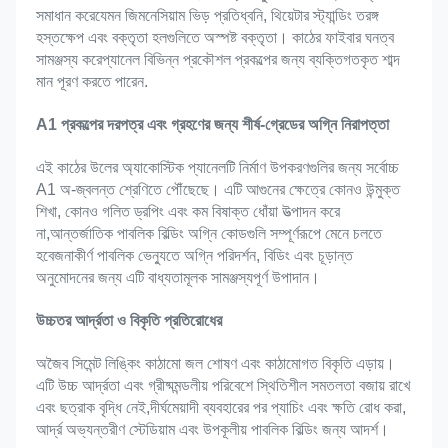
সমাধান করেযেমন জিমনেসিয়াম ভিড় প্রতিধ্বনি, থিয়েটার স্ট্যান্ডিং তরঙ্গ 
হস্তক্ষেপ এবং বক্তৃতা হলগুলিতে অস্পষ্ট বক্তৃতা। কাঠের ফাইবার ঘনত্ব 
সামঞ্জস্য করেপ্যানেল বিভিন্ন প্রকৌশল প্রকল্পের জন্য ব্যক্তিগতকৃত শাব্দ 
মান পূরণ করতে পারেন.
A1 প্রকল্পের দরপত্র এবং গ্রহণের জন্য শীর্ষ-গ্রেডের অগ্নি নিরাপত্তা
এই কাঠের উলের অ্যাকোস্টিক প্যানেলটি নির্মাণ উপকরণগুলির জন্য সর্বোচ্চ 
A1 অ-জ্বলন্ত শ্রেণিতে পৌঁছেছে। এটি আগুনের ক্ষেত্রে কোনও উন্মুক্ত 
শিখা, কোনও গলিত ড্রপিং এবং কম বিষাক্ত ধোঁয়া উত্পাদন করে 
না,আন্তর্জাতিক পাবলিক বিল্ডিং অগ্নি কোডগুলি সম্পূর্ণরূপে মেনে চলতে 
হবেজনাকীর্ণ পাবলিক ভেন্যুতে অগ্নি পরিদর্শন, বিডিং এবং চূড়ান্ত 
অনুমোদনের জন্য এটি বাধ্যতামূলক সামঞ্জস্যপূর্ণ উপাদান।
উচ্চতর আর্দ্রতা ও বিকৃতি প্রতিরোধের
অজৈব সিমেন্ট লিঙ্কিং কাঠামো জল শোষণ এবং কাঠামোগত বিকৃতি এড়ায়। 
এটি উচ্চ আর্দ্রতা এবং গ্রীষ্মমন্ডলীয় পরিবেশে স্থিতিশীল সমতলতা বজায় রাখে 
এবং ছত্রাক বৃদ্ধি নেই,দীর্ঘমেয়াদী ব্যবহারের পর প্যাচিং এবং ক্ষতি রোধ করা, 
আর্দ্র অভ্যন্তরীণ স্টেডিয়াম এবং উপকূলীয় পাবলিক বিল্ডিং জন্য আদর্শ।