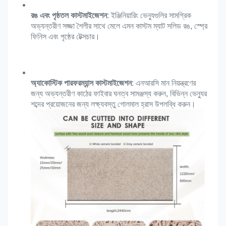
রঙ এবং পৃষ্ঠতল কাস্টমাইজেশন
: ইঞ্জিনিয়ারিং ভেন্যুগুলির সামগ্রিক 
অভ্যন্তরীণ সজ্জা শৈলীর সাথে মেলে এমন কাস্টম ম্যাট সলিড রঙ, স্প্রে 
ফিনিস এবং পৃষ্ঠের টেক্সচার।
অ্যাকোস্টিক পারফরম্যান্স কাস্টমাইজেশন
: এনআরসি মান নিয়ন্ত্রণের 
জন্য অভ্যন্তরীণ কাঠের ফাইবার ঘনত্ব সামঞ্জস্য করুন, বিভিন্ন ভেন্যুর 
শব্দের প্রয়োজনের জন্য লক্ষ্যবস্তু গোলমাল হ্রাস উপলব্ধি করুন।