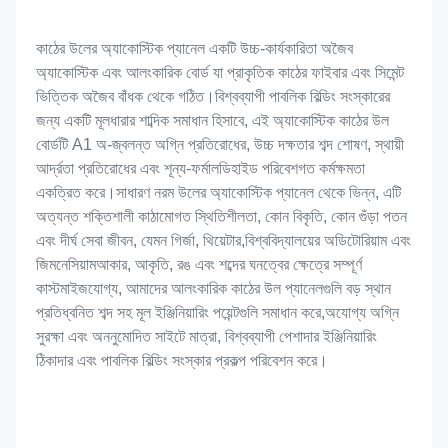
কাঠের উলের অ্যাকোস্টিক প্যানেল একটি উচ্চ-কার্যকারিতা অজৈব 
অ্যাকোস্টিক এবং আলংকারিক বোর্ড যা প্রাকৃতিক কাঠের ফাইবার এবং সিমেন্ট 
ভিত্তিক অজৈব বাঁধক থেকে গঠিত।বিশ্বব্যাপী পাবলিক বিল্ডিং সংস্কারের 
জন্য একটি মূলধারার শাব্দিক সমাধান হিসাবে, এই অ্যাকোস্টিক কাঠের উল 
বোর্ডটি A1 অ-জ্বলন্ত অগ্নি প্রতিরোধের, উচ্চ দক্ষতার শব্দ শোষণ, স্থায়ী 
আর্দ্রতা প্রতিরোধের এবং শূন্য-ফর্মালডিহাইড পরিবেশগত কর্মক্ষমতা 
একত্রিত করে।সাধারণ নরম উলের অ্যাকোস্টিক প্যানেল থেকে ভিন্ন, এটি 
অত্যন্ত শক্তিশালী কাঠামোগত স্থিতিশীলতা, কোন বিকৃতি, কোন গুঁড়া পতন 
এবং দীর্ঘ সেবা জীবন, যেমন গির্জা, থিয়েটার,বিশ্ববিদ্যালয়ের অডিটোরিয়াম এবং 
জিমনেসিয়ামআকার, আকৃতি, রঙ এবং শব্দের ঘনত্বের ক্ষেত্রে সম্পূর্ণ 
কাস্টমাইজযোগ্য, আমাদের আলংকারিক কাঠের উল প্যানেলগুলি বড় স্থান 
প্রতিধ্বনিত শব্দ সহ মূল ইঞ্জিনিয়ারিং পয়েন্টগুলি সমাধান করে,অযোগ্য অগ্নি 
সুরক্ষা এবং অননুমোদিত সাইটে মাত্রা, বিশ্বব্যাপী পেশাদার ইঞ্জিনিয়ারিং 
ঠিকাদার এবং পাবলিক বিল্ডিং সংস্কার প্রকল্প পরিবেশন করে।