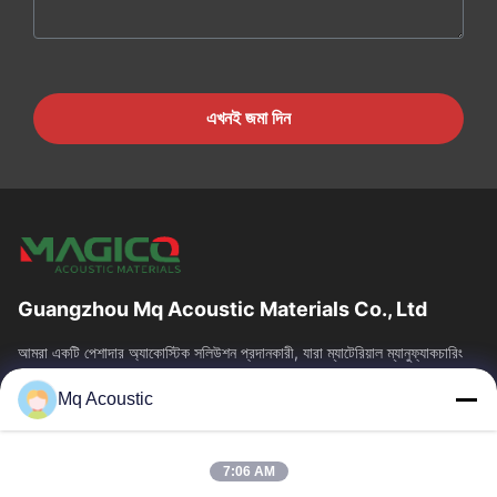
এখনই জমা দিন
Guangzhou Mq Acoustic Materials Co., Ltd
আমরা একটি পেশাদার অ্যাকোস্টিক সলিউশন প্রদানকারী, যারা ম্যাটেরিয়াল ম্যানুফ্যাকচারিং
এবং আর্কিটেকচারাল অ্যাকোস্টিকসকে একত্রিত করে। আমরা স্টুডিও,...
Mq Acoustic
দ্রুত লিঙ্ক
বাড়ি
পণ্য
7:06 AM
ভিডিও
আমাদের সম্বন্ধে