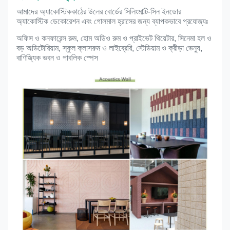
আমাদের অ্যাকোস্টিক
কাঠের উলের বোর্ডের সিলিং
মাল্টি-সিন ইনডোর
অ্যাকোস্টিক ডেকোরেশন এবং গোলমাল হ্রাসের জন্য ব্যাপকভাবে প্রযোজ্যঃ
অফিস ও কনফারেন্স রুম, হোম অডিও রুম ও প্রাইভেট থিয়েটার, সিনেমা হল ও
বড় অডিটোরিয়াম, স্কুল ক্লাসরুম ও লাইব্রেরি, স্টেডিয়াম ও ক্রীড়া ভেন্যু,
বাণিজ্যিক ভবন ও পাবলিক স্পেস