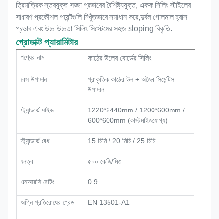
ত্রিমাত্রিক স্তরযুক্ত সজ্জা প্রভাবের বৈশিষ্ট্যযুক্ত, একক সিলিং স্টাইলের
সাধারণ প্রকৌশল পয়েন্টগুলি নিখুঁতভাবে সমাধান করে,দুর্বল গোলমাল হ্রাস
প্রভাব এবং উচ্চ উচ্চতা সিলিং সিস্টেমের সহজ sloping বিকৃতি.
প্রোডাক্ট প্যারামিটার
পণ্যের নাম
কাঠের উলের বোর্ডের সিলিং
বেস উপাদান
প্রাকৃতিক কাঠের উল + অজৈব সিমেন্টিস
উপাদান
স্ট্যান্ডার্ড সাইজ
1220*2440mm / 1200*600mm /
600*600mm (কাস্টমাইজযোগ্য)
স্ট্যান্ডার্ড বেধ
15 মিমি / 20 মিমি / 25 মিমি
ঘনত্ব
৫০০ কেজি/মি৩
এনআরসি রেটিং
0.9
অগ্নি প্রতিরোধের গ্রেড
EN 13501-A1