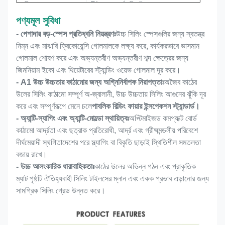
পরিবেশগত স্তর
E1 গ্রেড, ফর্মালডিহাইড মুক্ত
পণ্য
মূল সুবিধা
মূল কাজ
উচ্চ-কার্যকারিতা শব্দ শোষণ এবং স্পেস সজ্জা
- পেশাদার বড়-স্পেস প্রতিধ্বনি নিয়ন্ত্রণঃ
উচ্চ সিলিং স্পেসগুলির জন্য স্বতন্ত্র
নিম্ন এবং মাঝারি ফ্রিকোয়েন্সি গোলমালকে লক্ষ্য করে, কার্যকরভাবে ভাসমান
মূল কাজ
শব্দ শোষণ ও অভ্যন্তর প্রসাধন
গোলমাল শোষণ করে এবং অভ্যন্তরীণ অভ্যন্তরীণ শব্দ ক্ষেত্রের জন্য
CE,FSC,EN 13501-1 B,ASTM
জিমনিয়াম ইকো এবং থিয়েটারের স্ট্যান্ডিং ওয়েভ গোলমাল দূর করে।
সার্টিফিকেট
E84 ক্লাস A,
- A1 উচ্চ উচ্চতার কাঠামোর জন্য অগ্নিনির্বাপক নিরাপত্তাঃ
অজৈব কাঠের
উলের সিলিং কাঠামো সম্পূর্ণ অ-জ্বালানী, উচ্চ উচ্চতায় সিলিং আগুনের ঝুঁকি দূর
করে এবং সম্পূর্ণরূপে মেনে চলে
পাবলিক বিল্ডিং ফায়ার ইন্সপেকশন স্ট্যান্ডার্ড।
- অ্যান্টি-স্যাগিং এবং অ্যান্টি-মোল্ডো স্থায়িত্বঃ
অপ্টিমাইজড কমপ্যাক্ট বোর্ড
কাঠামো আর্দ্রতা এবং ছত্রাক প্রতিরোধী, আর্দ্র এবং গ্রীষ্মমন্ডলীয় পরিবেশে
দীর্ঘমেয়াদী স্থগিতাদেশের পরে স্ল্যাগিং বা বিকৃতি ছাড়াই স্থিতিশীল সমতলতা
বজায় রাখে।
- উচ্চ আলংকারিক ধারাবাহিকতাঃ
কাঠের উলের অভিন্ন গঠন এবং প্রাকৃতিক
ম্যাট পৃষ্ঠটি ঐতিহ্যবাহী সিলিং টাইলসের ম্লান এবং একক প্রভাব এড়ানোর জন্য
সামগ্রিক সিলিং গ্রেড উন্নত করে।