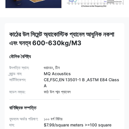
কাঠের উল সিমেন্ট অ্যাকোস্টিক প্যানেল আধুনিক নকশা
এবং ঘনত্ব 600-630kg/M3
মৌলিক বৈশিষ্ট্য
উৎপত্তি স্থান:
গুয়াংডং, চীন
ব্র্যান্ড নাম:
MQ Acoustics
সার্টিফিকেশন:
CE,FSC,EN 13501-1 B ,ASTM E84 Class
A
মডেল নম্বর:
কাঠ উল শাব্দ প্যানেল
বাণিজ্যিক সম্পত্তি
ন্যূনতম অর্ডার পরিমাণ:
১০০ বর্গ মিটার
দাম:
$7.99/square meters >=100 square