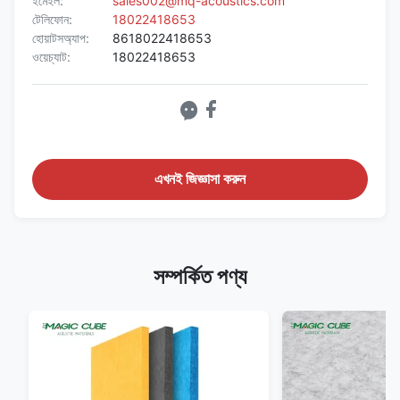
ইমেইল:
sales002@mq-acoustics.com
টেলিফোন:
18022418653
হোয়াটসঅ্যাপ:
8618022418653
ওয়েচ্যাট:
18022418653
এখনই জিজ্ঞাসা করুন
সম্পর্কিত পণ্য