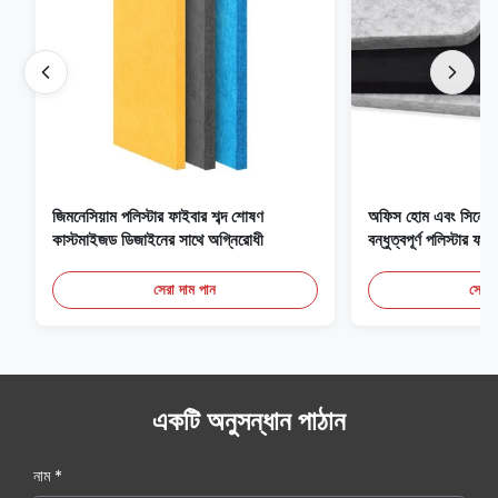
জিমনেসিয়াম পলিস্টার ফাইবার শব্দ শোষণ
অফিস হোম এবং সিনে
কাস্টমাইজড ডিজাইনের সাথে অগ্নিরোধী
বন্ধুত্বপূর্ণ পলিস্টার ফ
সেরা দাম পান
সেরা 
একটি অনুসন্ধান পাঠান
নাম *