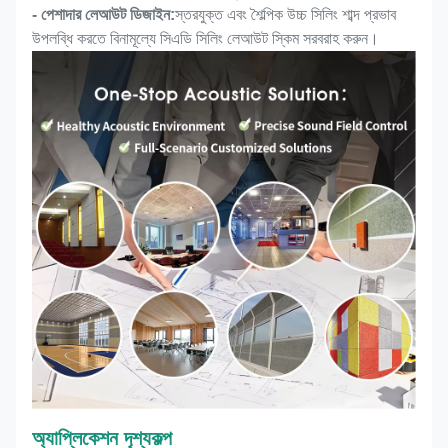
- পেশাদার লেআউট ডিজাইন:
স্তরযুক্ত এবং শৈল্পিক উচ্চ সিলিং শাব্দ প্রভাব
উপলব্ধি করতে বিনামূল্যে সিএডি সিলিং লেআউট স্কিম সরবরাহ করুন।
অ্যাপ্লিকেশন দৃশ্যকল্প