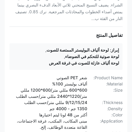
الشراء. يضيف النسيج المنحني ثلاثي الأبعاد الدفء البصري بينما
يمتص أصداء الخطوات والمحادثات المرجعية. نرك 0.85. تصنيف
النار من الفئة ب...
تفاصيل المنتج
إبراز:
لوحة ألياف البوليستر الممتصة للصوت
,
لوحة صوتية للتحكم في الضوضاء
,
لوحة ألياف عازلة للصوت في غرفة العرض
Product Name:
شعر PET الصوتي
Material:
ألياف بوليستر 100%
Size:
600*600 مللي متر/600*1200 مللي
متر/1220*2440 مللي متر/حسب الطلب
Thickness:
9/12/15/24 مللي متر/حسب الطلب
Density:
1350 جم - 4000 جم
Color:
أكثر من 48 لونا ليتم اختيارها
Application:
مبنى المكاتب، المكتب، غرفة الاجتماعات،
القاعة متعددة الوظائف، إلخ.