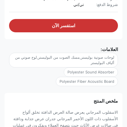
شروط الدفع:
تي/تي
استفسر الآن
العلامات:
لوحات صوتية بوليستر,مسك الصوت من البوليستر,لوح صوتي من
ألياف البوليستر
Polyester Sound Absorber
Polyester Fiber Acoustic Board
ملخص المنتج
الاسقلوب المرجاني يعرض صالة العرض الدافئة تخلق ألواح
الأسقلوب ذات اللون الأحمر المرجاني جدران عرض جذابة ودافئة
في صالات عرض الأثاث حيث يتصفح العملاء ويفكرون في عمليات