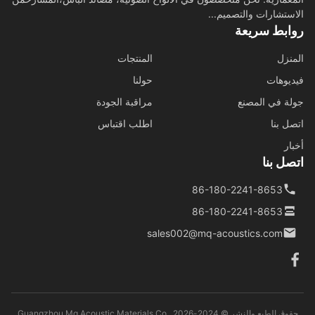
ستشارات والتصميم...
ابط سريعة
نزل
المنتجات
يوهات
حولنا
ة في المصنع
مراقبة الجودة
ل بنا
اطلب اقتباس
ار
ل بنا
86-180-2241-8653
86-180-2241-8653
sales002@mq-acoustics.com
حقوق الطبع والنشر © 2024-2026 Guangzhou Mq Acoustic Materials Co.,