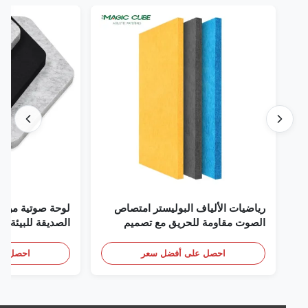
رياضيات الألياف البوليستر امتصاص
لوحة صوتية من الألياف
الصوت مقاومة للحريق مع تصميم
ا
مخصص
والمنازل والسينما
احصل على أفضل سعر
احصل على أف