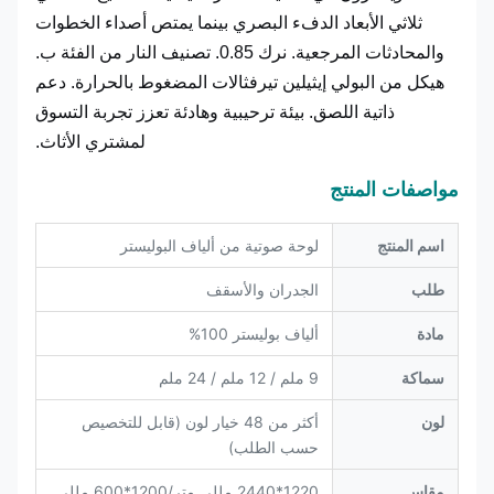
ثلاثي الأبعاد الدفء البصري بينما يمتص أصداء الخطوات
والمحادثات المرجعية. نرك 0.85. تصنيف النار من الفئة ب.
هيكل من البولي إيثيلين تيرفثالات المضغوط بالحرارة. دعم
ذاتية اللصق. بيئة ترحيبية وهادئة تعزز تجربة التسوق
لمشتري الأثاث.
مواصفات المنتج
اسم المنتج
لوحة صوتية من ألياف البوليستر
طلب
الجدران والأسقف
مادة
ألياف بوليستر 100%
سماكة
9 ملم / 12 ملم / 24 ملم
لون
أكثر من 48 خيار لون (قابل للتخصيص
حسب الطلب)
مقاس
1220*2440 مللي متر/1200*600 مللي