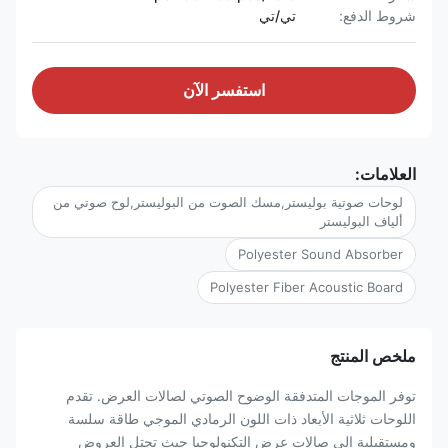
شروط الدفع:
تي/تي
استفسر الآن
العلامات:
لوحات صوتية بوليستر,مسك الصوت من البوليستر,لوح صوتي من
ألياف البوليستر
Polyester Sound Absorber
Polyester Fiber Acoustic Board
ملخص المنتج
توفر الموجات المتدفقة الوضوح الصوتي لصالات العرض. تقدم
اللوحات ثلاثية الأبعاد ذات اللون الرمادي الموجي طاقة سلسة
ومستقبلية إلى صالات عرض التكنولوجيا حيث تحتل العروض