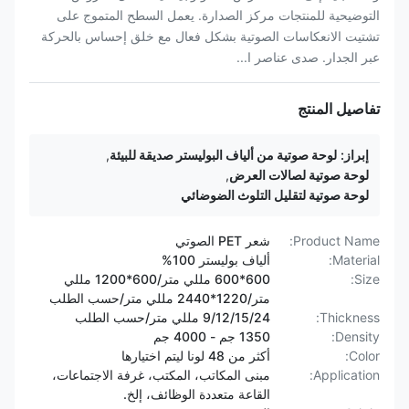
التوضيحية للمنتجات مركز الصدارة. يعمل السطح المتموج على
تشتيت الانعكاسات الصوتية بشكل فعال مع خلق إحساس بالحركة
عبر الجدار. صدى عناصر ا...
تفاصيل المنتج
إبراز:
لوحة صوتية من ألياف البوليستر صديقة للبيئة
,
لوحة صوتية لصالات العرض
,
لوحة صوتية لتقليل التلوث الضوضائي
Product Name:
شعر PET الصوتي
Material:
ألياف بوليستر 100%
Size:
600*600 مللي متر/600*1200 مللي
متر/1220*2440 مللي متر/حسب الطلب
Thickness:
9/12/15/24 مللي متر/حسب الطلب
Density:
1350 جم - 4000 جم
Color:
أكثر من 48 لونا ليتم اختيارها
Application:
مبنى المكاتب، المكتب، غرفة الاجتماعات،
القاعة متعددة الوظائف، إلخ.