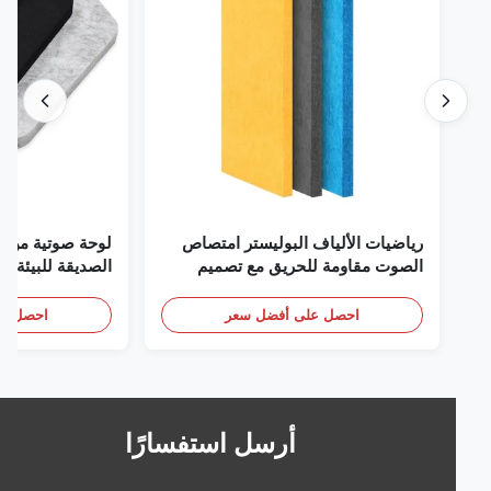
رياضيات الألياف البوليستر امتصاص
لوحة صوتية من الألياف
الصوت مقاومة للحريق مع تصميم
ا
مخصص
والمنازل والسينما
احصل على أفضل سعر
احصل على أف
أرسل استفسارًا