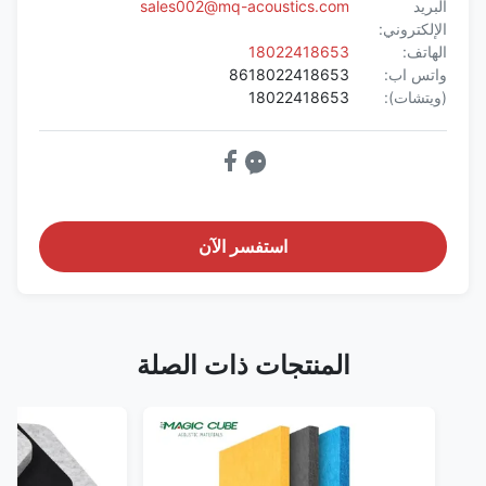
البريد
sales002@mq-acoustics.com
الإلكتروني:
الهاتف:
18022418653
واتس اب:
8618022418653
(ويتشات):
18022418653
استفسر الآن
المنتجات ذات الصلة