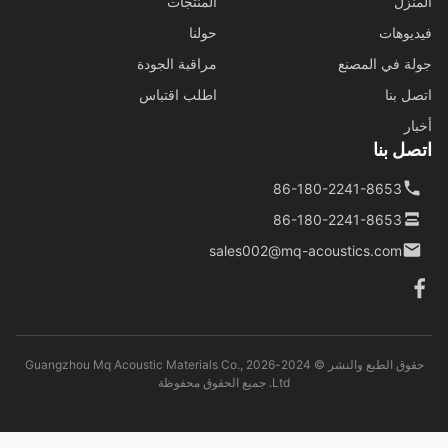
نزل
المنتجات
يوهات
حولنا
ة في المصنع
مراقبة الجودة
ل بنا
اطلب اقتباس
ار
ل بنا
86-180-2241-8653
86-180-2241-8653
sales002@mq-acoustics.com
حقوق الطبع والنشر © 2024-2026 Guangzhou Mq Acoustic Materials Co.,
Ltd. جميع الحقوق محفوظة