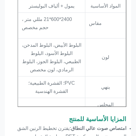
المواد الأساسية
يمول + ألياف البوليستر
2400*600*21 مللي متر ،
مقاس
حجم مخصص
البلوط الأبيض، البلوط المدخن،
البلوط الأسود، البلوط
لون
الطبيعي، البلوط الجوز، البلوط
الرمادي، لون مخصص
PVC؛ القشرة الطبيعية؛
ينهي
القشرة الهندسية
المجلس
0.9
النرويجي للاجئين
المزايا الأساسية للمنتج
الوظيفة
امتصاص الصوت والديكور
امتصاص صوت عالي النطاق:
يقترن تخطيط الرنين الشق
الأساسية
الداخلي