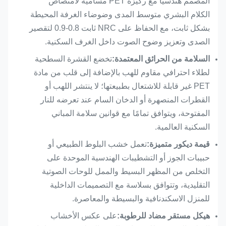
المصمم هندسيًا مع ركيزة PET مسامية لامتصاص
الكلام البشري متوسط ​​المدى وضوضاء الغرفة المحيطة
خدمة مخصصة
الحجم والانتهاء واللون قابل
بشكل ثابت، مع الحفاظ على NRC ثابت 0.8-0.9 لتقصير
للتخصيص
الصدى وتعزيز وضوح الصوت داخل الغرف السكنية.
مقاومة الحريق
مثبطات اللهب اختيارية
السلامة من الحرائق المعتمدة:
تخضع القشرة السطحية
لطلاء احترافي مقاوم للهب بالإضافة إلى قلب من مادة
المستوى البيئي
مركبات عضوية متطايرة
PET غير قابلة للاشتعال بطبيعتها؛ لا ينتشر اللهب أو
منخفضة، صديقة للبيئة
القطرات المنصهرة أو الدخان السام عند تعرضه للنار
الوظيفة
امتصاص الصوت والديكور
المفتوحة، ويتوافق تمامًا مع قوانين سلامة المباني
الأساسية
الداخلي
السكنية العالمية.
قيمة ديكور متميزة:
تعمل خشب البلوط الطبيعي أو
CE، FSC، EN 13501-1 ب،
شهادة
حبيبات الجوز أو التشطيبات الهندسية الموحدة على
ASTM E84 الفئة أ،
التخلص من المظهر البسيط والممل للوحات الصوتية
التقليدية، وتتوافق بسلاسة مع التصميمات الداخلية
للمنزل الاسكندنافية والبسيطة والمعاصرة.
هيكل مستقر مضاد للرطوبة:
على عكس الأخشاب