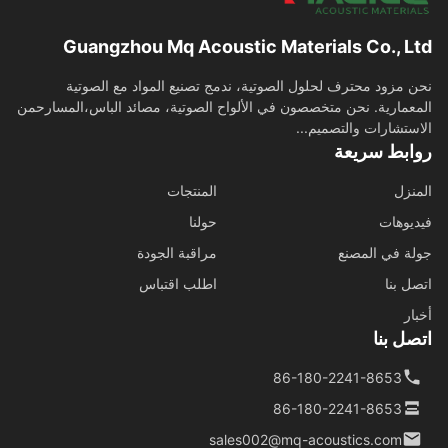
Guangzhou Mq Acoustic Materials Co., L
 مزود محترف لحلول الصوتية، ندمج تصنيع المواد مع الصوتية
عمارية. نحن متخصصون في الألواح الصوتية، مصائد الباس،المسارحمن
ستشارات والتصميم...
ابط سريعة
نزل
المنتجات
يوهات
حولنا
ة في المصنع
مراقبة الجودة
ل بنا
اطلب اقتباس
ار
ل بنا
86-180-2241-8653
86-180-2241-8653
sales002@mq-acoustics.com