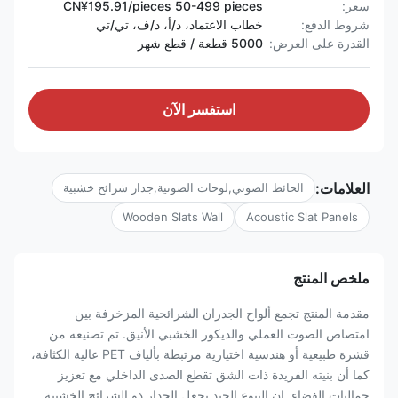
سعر:
CN¥195.91/pieces 50-499 pieces
شروط الدفع:
خطاب الاعتماد، د/أ، د/ف، تي/تي
القدرة على العرض:
5000 قطعة / قطع شهر
استفسر الآن
العلامات:
الحائط الصوتي,لوحات الصوتية,جدار شرائح خشبية
Wooden Slats Wall
Acoustic Slat Panels
ملخص المنتج
مقدمة المنتج تجمع ألواح الجدران الشرائحية المزخرفة بين
امتصاص الصوت العملي والديكور الخشبي الأنيق. تم تصنيعه من
قشرة طبيعية أو هندسية اختيارية مرتبطة بألياف PET عالية الكثافة،
كما أن بنيته الفريدة ذات الشق تقطع الصدى الداخلي مع تعزيز
جماليات الفضاء. إن التنوع الجيد يجعل الجدار ذو الشرائح الخشبية